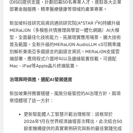
(DISG)提供支援，計劃招募50名專業人才，進駐各大企業
部署金融服務、精準醫療健康等領域的產業專案。
2
新加坡科技研究局資訊通訊研究院(A*STAR I
R)持續升級
MERaLiON（多模態共情推理與學習一體化網路）AI大模
型，全面最佳化技術能力、拓展現實應用場景、擴大技術
普及範圍。全新升級的MERaLiON AudioLLM v3可精準識
別解析東南亞多國語言的副語言資訊。MERaLiON支援雲
端部署、應用程式介面呼叫以及邊緣裝置搭載，可適配
Mac、iPad等Apple晶片終端裝置。
治理與時俱進，適配
AI發展速度
新加坡秉持務實穩健、風險分級管控的AI治理方針，兩項
舉措體現了這一方針：
更新
智
能體人工智慧示範治理框架
：該框架於
2026年1月在世界經濟論壇首次釋出，此次結合50
餘家機構提供的真實案例研究與新的最佳實踐完成