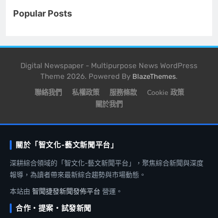
Popular Posts
Digital Newspaper - Multipurpose News WordPress
Theme 2026. Powered By
.
BlazeThemes
聯絡我們
私權政策
服務條款
Cookie 政策
關於我們
關於「智文化-藝文新聞平台」
深耕綜合領域的「智文化-藝文新聞平台」，聚焦綜合新聞與深度
報導，為讀者帶來最新綜合趨勢與市場動態。
本站由
智聞捷發新聞發佈平台
營運。
合作・提案・試發新聞