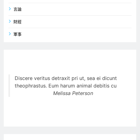
言論
財經
軍事
Discere veritus detraxit pri ut, sea ei dicunt
theophrastus. Eum harum animal debitis cu
Melissa Peterson