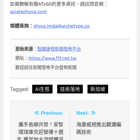
如需瞭解有關ATxSG的更多資訊，請訪問官網：
asiatechxsg.com
媒體垂詢：
atxsg.imda@archetype.co
原始來源
：
智聞捷發新聞發佈平台
網址：
https://www.111.net.tw
歡迎前往新聞發佈平台發佈新聞
Tagged:
AI生態
技術落地
新加坡
文
Previous:
Next:
章
攜手島嶼共榮！安智
海康威視推出觀瀾編
環球庫克迎營運十週
碼技術
導
年 獲當地主流媒體深