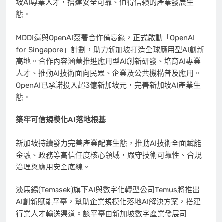
坡AI專業人才，搭建安全可靠、值得信賴的產業發展生
態。
MDDI還與OpenAI簽署合作備忘錄，正式啟動「OpenAI
for Singapore」計劃，助力新加坡打造全球應用型AI創新
高地。合作內容涵蓋推進應用型AI創新研發、培育AI專業
人才、推動AI技術面向民眾、企業及公共機構普及應用。
OpenAI已承諾投入超3億新加坡元，完善新加坡AI產業生
態。
築牢可信規模化
AI
落地根基
新加坡持續發力完善產業配套生態，推動AI技術全面賦能
金融、政務等高信任度核心領域，嚴守技術可靠性、合規
治理與應用安全底線。
淡馬錫(Temasek)旗下AI與數字化轉型公司Temus將推出
AI創新賦能平臺，幫助企業規模化落地AI解決方案，搭建
行業人才輸送渠道。該平臺由新加坡數字產業發展司