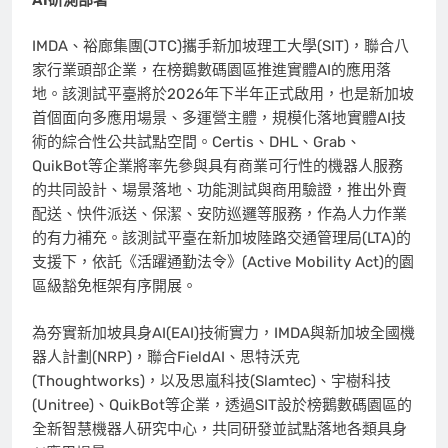
IMDA、裕廊集團(JTC)攜手新加坡理工大學(SIT)，聯合八
家行業頭部企業，在榜鵝數碼園區推進實體AI的應用落
地。該測試平臺將於2026年下半年正式啟用，也是新加坡
首個面向多應用場景、多運營主體，規模化落地實體AI技
術的綜合性公共試點空間。Certis、DHL、Grab、
QuikBot等企業將率先參與具有商業可行性的機器人服務
的共同設計、場景落地、功能測試與商用驗證，推出外賣
配送、快件派送、保潔、安防巡邏等服務，作為人力作業
的有力補充。該測試平臺在
新加坡陸路交通管理局
(LTA)的
支援下，依託《活躍通勤法令》(Active Mobility Act)的園
區級豁免框架有序開展。
為夯實新加坡具身AI(EAI)技術實力，IMDA與
新加坡全國機
器人計劃
(NRP)，聯合FieldAI、思特沃克
(Thoughtworks)，以及
思嵐科技(Slamtec)
、
宇樹科技
(Unitree)
、QuikBot等企業，透過SIT設於榜鵝數碼園區的
全新智慧機器人研究中心，共同研發並試點落地各類具身