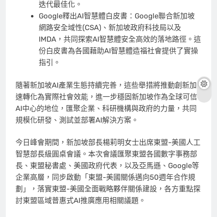
迭代最佳化。
Google釋出AI智慧體白皮書：Google聯合新加坡
網路安全域性(CSA)、新加坡政府科技局以及
IMDA，共同探索AI智慧體安全高效的落地路徑。這
份白皮書為各國藉助AI智慧體造福社會提供了實操
指引。
隨著新加坡AI產業生態持續完善，這些舉措將推動創新加
速轉化為實際社會效能，進一步穩固新加坡作為全球可信
AI中心的地位，匯聚企業、科研機構與政府的力量，共同
規模化研發、測試並部署AI解決方案。
今日峰會期間，
新加坡部長楊莉明女士
出席東盟-美國人工
智慧部長級圓桌會議。本次會議匯聚東盟各國數字事務部
長、東盟秘書處、美國政府代表，以及亞馬遜、Google等
企業高層，同步啟動「東盟-美國關係邁向50週年合作規
劃」，落實東盟-美國全面戰略夥伴關係建設，各方重點探
討東盟區域普惠式AI推廣應用相關議題。