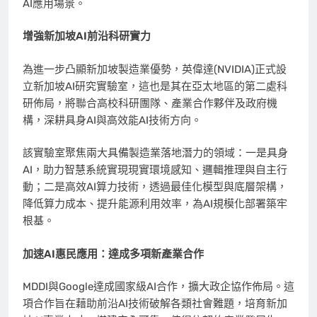
AI應用場景。
增強新加坡
AI
前沿科研實力
為進一步凸顯新加坡製造業優勢，
英偉達(NVIDIA)
正式設
立新加坡AI研究實驗室，這也是其在亞太地區的第二處科
研佈局，將聯合高校科研團隊、產業合作夥伴及政府機
構，深耕具身AI與高效能AI技術方向。
該實驗室聚焦兩大具備製造業落地潛力的領域：一是具身
AI，助力智慧系統實現現實環境感知、邏輯推理與自主行
動；二是高效AI算力技術，透過最佳化模型與底層架構，
降低算力成本、提升能源利用效率，為AI規模化部署築牢
根基。
加速
AI
惠民應用：達成多項新產業合作
MDDI與Google達成國家級AI合作，擴大政企協作佈局。這
項合作旨在藉助前沿AI技術破解各類社會難題，培育新加