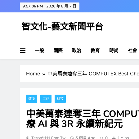
Skip
9:57:07 PM
2026 年 8 月 7 日
to
content
智文化-藝文新聞平台
一般
國際
政治
教育
時尚
社會
Home
中美萬泰連奪三年 COMPUTEX Best Ch
健康
工商
科技
中美萬泰連奪三年 COMPUTE
療 AI 與 3R 永續新紀元
Terry@111.com.tw
3 個月 Ago
0
1 Mins