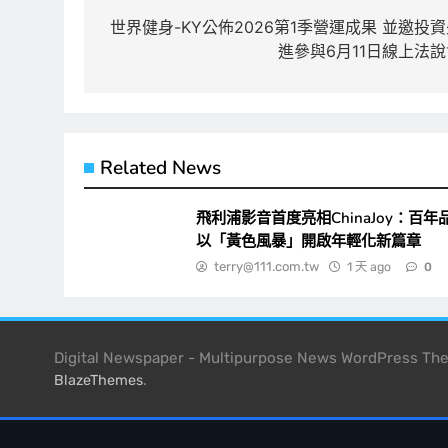
章
世界健身-KY公佈2026第1季營運成果 並邀投
進參與6月11日線上法說
導
覽
Related News
飛利浦影音首度亮相ChinaJoy：百年
以「黃色風暴」開啟年輕化新篇章
terry@111.com.tw
1 天 ago
0
Digital Newspaper - Multipurpose News WordPress T
.
BlazeThemes