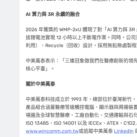
AI
算力與
3R
永續的融合
2026 年獲獎的 WMP-2xU 體現了對「AI 算力與
拔鋰電池實現 12 小時以上不斷電作業。同時，公司落實
利用）、Recycle（回收）設計，採用無鉛無鹵製
中美萬泰表示：「三連冠象徵我們在醫療創新的領先。
核心平臺」。
關於中美萬泰
中美萬泰科技成立於 1993 年，總部位於臺灣新
產品組合涵蓋醫療等級觸控電腦、顯示器與周邊裝
場遍及全球智慧醫療、工廠自動化、交通運輸與石化產
ISO 13485、ISO 14001 以及 IECEx、ATEX
www.wincomm.com.tw
或追蹤中美萬泰
LinkedIn