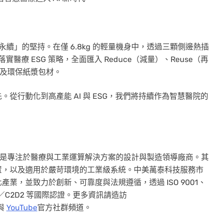
 3R 永續」的堅持。在僅 6.8kg 的輕量機身中，透過三顆側邊熱插
醫療 ESG 策略，全面匯入 Reduce（減量）、Reuse（再
程及環保紙漿包材。
從行動化到高產能 AI 與 ESG，我們將持續作為智慧醫院的
竹，是專注於醫療與工業運算解決方案的設計與製造領導廠商。其
置，以及適用於嚴苛環境的工業級系統。中美萬泰科技服務市
業，並致力於創新、可靠度與法規遵循，透過 ISO 9001、
、C1D2／C2D2 等國際認證。更多資訊請造訪
與
YouTube
官方社群頻道。