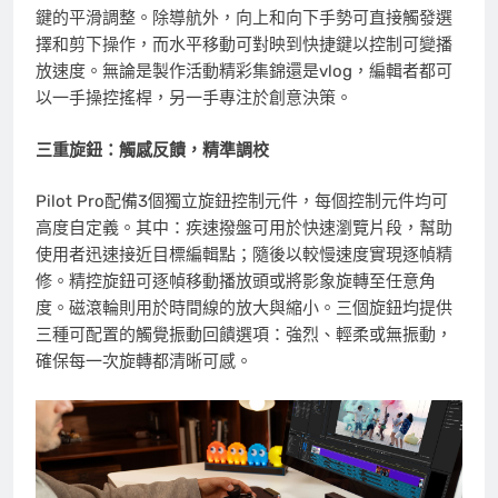
鍵的平滑調整。除導航外，向上和向下手勢可直接觸發選
擇和剪下操作，而水平移動可對映到快捷鍵以控制可變播
放速度。無論是製作活動精彩集錦還是vlog，編輯者都可
以一手操控搖桿，另一手專注於創意決策。
三重旋鈕
：觸感反饋，精準調校
Pilot Pro配備3個獨立旋鈕控制元件，每個控制元件均可
高度自定義。其中：
疾速撥盤
可用於快速瀏覽片段，幫助
使用者迅速接近目標編輯點；隨後以較慢速度實現逐幀精
修。
精控旋鈕
可逐幀移動播放頭或將影象旋轉至任意角
度。
磁滾輪
則用於時間線的放大與縮小。三個旋鈕均提供
三種可配置的
觸覺振動回饋
選項：強烈、輕柔或無振動，
確保每一次旋轉都清晰可感。