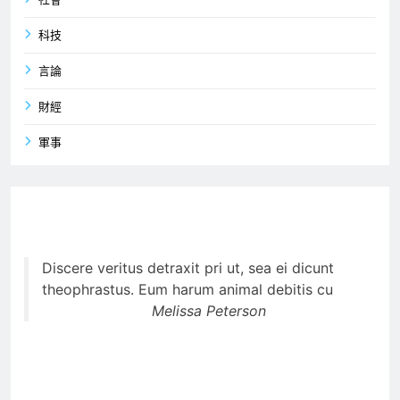
社會
科技
言論
財經
軍事
Discere veritus detraxit pri ut, sea ei dicunt
theophrastus. Eum harum animal debitis cu
Melissa Peterson