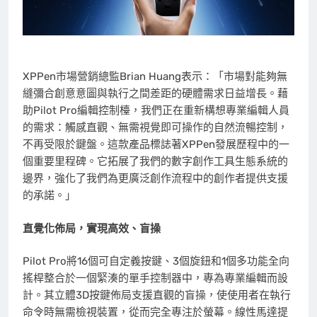
XPPen市場營銷總監Brian Huang表示：「市場對能夠無
縫彌合創意意圖與執行之間差距的硬體需求日益增長。藉
助Pilot Pro編輯控制檯，我們正在重新構想專業編輯人員
的需求：觸感直觀、無需視覺即可操作的自然流暢控制，
不再受限於鍵盤。這款產品標誌著XPPen發展歷程中的一
個重要里程碑。它拓展了我們的數字創作工具生態系統的
邊界，強化了我們為更廣泛創作流程中的創作者提供支援
的承諾。」
直覺化佈局
，實現高效、
盲操
Pilot Pro將16個可自定義按鍵、3個旋鈕和
1
個
多功能全向
搖桿
整合於一個緊湊的單手控制器中，專為專業編輯而設
計。其立體3D按鍵佈局支援直觀的
盲操
，使使用者在執行
命令時無需檢視裝置，從而完全專注於螢幕。線性馬達提