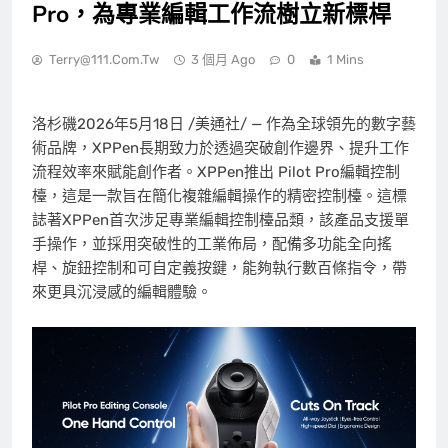
Pro，為專業編輯工作流樹立新標桿
Terry@111.com.tw
3 個月 Ago
0
1 Mins
洛杉磯
2026年5月18日
/美通社/ — 作為全球領先的數字藝
術品牌，XPPen長期致力於透過突破創作邊界、提升工作
流程效率來賦能創作者。XPPen推出 Pilot Pro編輯控制
檯，這是一款旨在簡化複雜編輯操作的精密控制檯。這標
誌著XPPen首次涉足專業編輯控制檯品類，該產品支援單
手操作，並採用突破性的工業佈局，配備
多功能全向搖
桿
、旋鈕控制和可自定義按鍵，能夠執行數百條指令，帶
來更具沉浸感的編輯體驗。