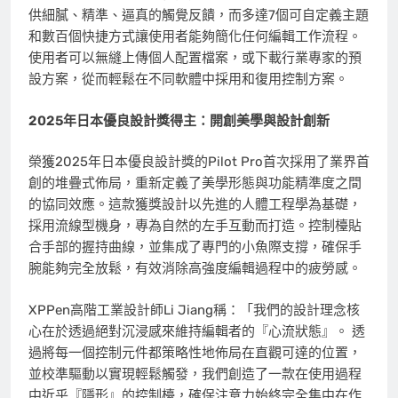
供細膩、精準、逼真的觸覺反饋，而多達7個可自定義主題
和數百個快捷方式讓使用者能夠簡化任何編輯工作流程。
使用者可以無縫上傳個人配置檔案，或下載行業專家的
預
設方案
，從而輕鬆在不同軟體中採用和復用控制方案。
2025年日本優良設計獎得主：開創美學與設計創新
榮獲2025年日本優良設計獎的Pilot Pro首次採用了業界首
創的堆疊式佈局，重新定義了美學形態與功能精準度之間
的協同效應。這款獲獎設計以先進的人體工程學為基礎，
採用流線型機身，專為自然的左手互動而打造。控制檯貼
合手部的握持曲線，並集成了專門的小魚際支撐，確保手
腕能夠完全放鬆，有效消除高強度編輯過程中的疲勞感。
XPPen高階工業設計師Li Jiang稱：「我們的設計理念核
心在於透過絕對沉浸感來維持編輯者的『心流狀態』。 透
過將每一個控制元件都策略性地佈局在直觀可達的位置，
並校準驅動以實現輕鬆觸發，我們創造了一款在使用過程
中近乎『隱形』的控制檯，確保注意力始終完全集中在作