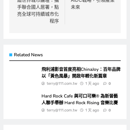
屆世界城市論壇：攜
AIDC戰略，引領產業
導
手聯合國人居署，點
未來
覽
亮全球可持續城市化
程序
Related News
飛利浦影音首度亮相ChinaJoy：百年品牌
以「黃色風暴」開啟年輕化新篇章
terry@111.com.tw
1 天 ago
0
Hard Rock Cafe 與可口可樂® 為新晉藝
人聯手舉辦 Hard Rock Rising 音樂比賽
terry@111.com.tw
1 天 ago
0