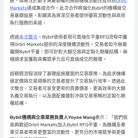
統，與專注於數字資產期權的頭部機構流動性提供商
Orbit
Markets
達成集成合作。此次合作將強化Bybit的機構級交
易基礎設施，彰顯其為資深交易者提供優質流動性與高效
執行服務的承諾。
透過
本次整合
，Bybit使用者現可直接在平臺RFQ流程中獲
得Orbit Markets提供的深度機構流動性。交易者如今無需
離開Bybit平臺，即可針對大額交易與定製化期權結構，無
縫請求並獲取具備競爭力且可直接成交的報價。
該精簡流程消除了基礎設施層面的交易摩擦，為追求機構
級定價與交易規模的交易者提升了交易執行效率。透過此
次整合，交易者可享受更窄的買賣價差、更高效率的大額
名義交易執行，以及適配複雜對沖與交易策略的定製化期
權結構。
Bybit機構與企業業務負責人Yoyee Wang
表示：「我們很
高興歡迎Orbit Markets加入Bybit RFQ平臺，為機構及專
業交易者帶來更豐富的流動性、更充分的市場競爭與更優