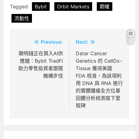
Tagged:
Bybit
Orbit Markets
期權
流動性
文
Previous:
Next:
章
聰明錢正在買入AI供
Datar Cancer
應鏈：Bybit TradFi
Genetics 的 CellDx-
導
助力零售投資者跟隨
Tissue 獲得美國
覽
機構步伐
FDA 核准，為該項利
用 DNA 與 RNA 進行
的實體腫瘤全方位基
因體分析檢測寫下里
程碑