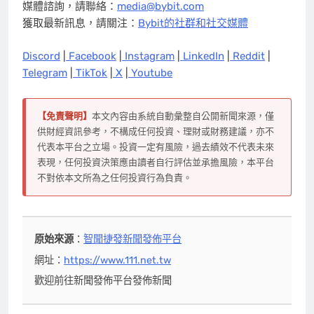
媒體諮詢，請聯絡：
media@bybit.com
獲取最新訊息，請關注：
Bybit的社群和社交媒體
Discord
|
Facebook
|
Instagram
|
LinkedIn
|
Reddit
|
Telegram
|
TikTok
|
X
|
Youtube
【免責聲明】
本文內容由系統自動彙整自公開新聞來源，僅
供財經資訊參考，不構成任何投資、理財或財務建議，亦不
代表本平台之立場。投資一定有風險，過去績效不代表未來
表現，任何投資決策應由讀者自行評估並承擔風險，本平台
不對依本文所為之任何投資行為負責。
原始來源
：
智聞捷發新聞發佈平台
網址：
https://www.111.net.tw
歡迎前往新聞發佈平台發佈新聞