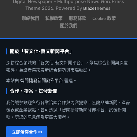
Digital Newspaper - Multipurpose News WordPress
Theme 2026. Powered By
.
BlazeThemes
聯絡我們
私權政策
服務條款
Cookie 政策
關於我們
關於「智文化-藝文新聞平台」
深耕綜合領域的「智文化-藝文新聞平台」，聚焦綜合新聞與深度
報導，為讀者帶來最新綜合趨勢與市場動態。
本站由
智聞捷發新聞發佈平台
營運。
合作・提案・試發新聞
我們誠摯歡迎各行各業洽談合作與內容提案。無論品牌新聞、產品
發表或產業觀點，皆可透過「智聞捷發新聞發佈平台」試發新聞
稿，讓您的訊息觸及更廣大讀者。
立即洽談合作 ✉