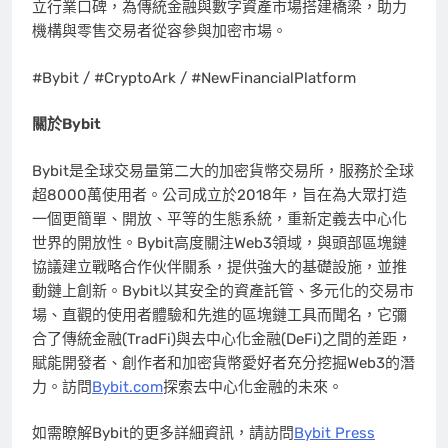
立行業口碑，為傳統金融與數字資產市場搭建橋梁，助力
機構與零售交易者從容參與加密市場。
#Bybit / #CryptoArk / #NewFinancialPlatform
關於
Bybit
Bybit是全球交易量第二大的加密貨幣交易所，服務於全球
超8000萬使用者。公司成立於2018年，旨在為大眾打造
一個更簡單、開放、平等的生態系統，重新定義去中心化
世界的開放性。Bybit高度關注Web3領域，與頭部區塊鏈
協議建立戰略合作伙伴關系，提供強大的基礎設施，並推
動鏈上創新。Bybit以其安全的資產託管、多元化的交易市
場、直觀的使用者體驗和先進的區塊鏈工具而聞名，它彌
合了傳統金融(TradFi)與去中心化金融(DeFi)之間的差距，
賦能開發者、創作者和加密貨幣愛好者充分挖掘Web3的潛
力。訪問
Bybit.com
探索去中心化金融的未來。
如需瞭解Bybit的更多詳細資訊，請訪問
Bybit Press