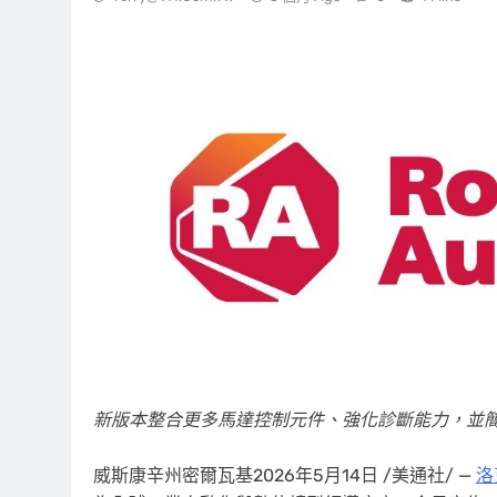
新版本整合更多馬達控制元件、強化診斷能力，並
威斯康辛州密爾瓦基
2026年5月14日
/美通社/ —
洛