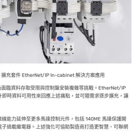
therNet/IP In-cabinet 解決方案應用
資料存取受限與控制盤安裝複雜等挑戰。EtherNet/IP
訊、提升即時資料可用性來回應上述痛點，並可隨需求逐步擴充，讓
。
P 連線能力延伸至更多馬達控制元件，包括 140ME 馬達保護開
100 電子過載繼電器。上述強化可協助製造商打造更智慧、可聯網