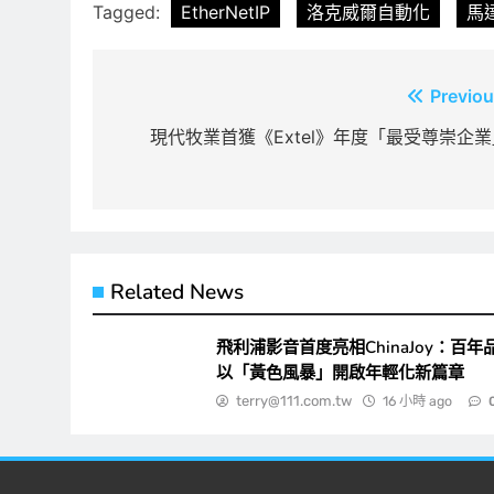
Tagged:
EtherNetIP
洛克威爾自動化
馬
文
Previou
章
現代牧業首獲《Extel》年度「最受尊崇企業
導
覽
Related News
飛利浦影音首度亮相ChinaJoy：百年
以「黃色風暴」開啟年輕化新篇章
terry@111.com.tw
16 小時 ago