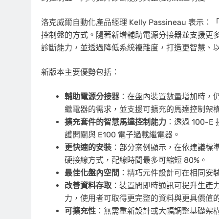
洛克威爾自動化產品經理 Kelly Passineau 表示：「
控制盤的方式。隨著新增輔助電源分接器並支援更
診斷能力，並透過降低系統複雜度，打造更智慧、
新版本主要優勢包括：
輔助電源分接器
：在盤內裝置數量增加時，
繼電器的需求，並支援可擴充的馬達控制架
擴充套件的智慧馬達控制能力
：透過 100-E
護開關與 E100 電子過載繼電器。
更快速的安裝
：部分案例顯示，在依建議標準匯入的
硬接線方式，配線時間最多可縮短 80%。
最佳化盤內空間
：精巧元件設計可在相同安
改善資料存取
：裝置間即時通訊可提升生產
力，使用者可取得更完整的資料與更具價值
可擴充性
：無需重新設計或大幅調整基礎架