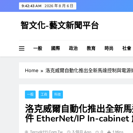
Skip
9:42:44 AM
2026 年 8 月 6 日
to
content
智文化-藝文新聞平台
一般
國際
政治
教育
時尚
社會
Home
洛克威爾自動化推出全新馬達控制與電源連線能力，
一般
工商
科技
洛克威爾自動化推出全新馬
件 EtherNet/IP In-cab
Terry@111.com.tw
3 個月 Ago
0
1 Mins