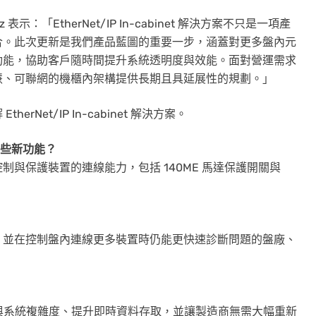
表示：「EtherNet/IP In-cabinet 解決方案不只是一項產
合。此次更新是我們產品藍圖的重要一步，涵蓋對更多盤內元
功能，協助客戶隨時間提升系統透明度與效能。面對營運需求
慧、可聯網的機櫃內架構提供長期且具延展性的規劃。」
therNet/IP In-cabinet 解決方案。
案有哪些新功能？
與保護裝置的連線能力，包括 140ME 馬達保護開關與
，並在控制盤內連線更多裝置時仍能更快速診斷問題的盤廠、
降低配線時間與系統複雜度、提升即時資料存取，並讓製造商無需大幅重新