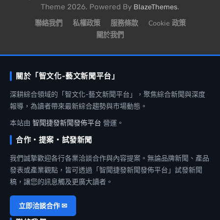
Theme 2026. Powered By
.
BlazeThemes
聯絡我們
私權政策
服務條款
Cookie 政策
關於我們
關於「智文化-藝文新聞平台」
深耕綜合領域的「智文化-藝文新聞平台」，聚焦綜合新聞與深度
報導，為讀者帶來最新綜合趨勢與市場動態。
本站由
智聞捷發新聞發佈平台
營運。
合作・提案・試發新聞
我們誠摯歡迎各行各業洽談合作與內容提案。無論品牌新聞、產品
發表或產業觀點，皆可透過「智聞捷發新聞發佈平台」試發新聞
稿，讓您的訊息觸及更廣大讀者。
立即洽談合作 ✉