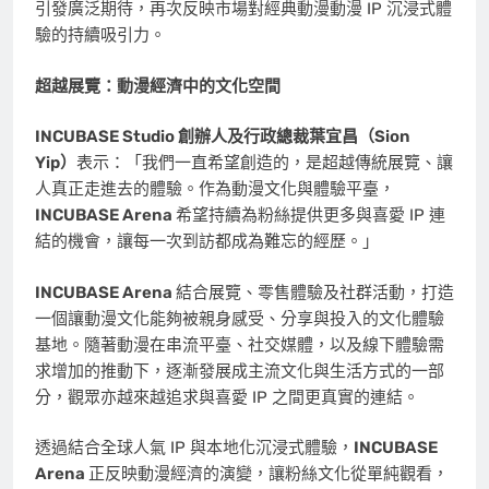
引發廣泛期待，再次反映市場對經典動漫動漫 IP 沉浸式體
驗的持續吸引力。
超越展覽：動漫經濟中的文化空間
INCUBASE Studio
創辦人及行政總裁葉宜昌（
Sion
Yip
）
表示：「我們一直希望創造的，是超越傳統展覽、讓
人真正走進去的體驗。作為動漫文化與體驗平臺，
INCUBASE Arena
希望持續為粉絲提供更多與喜愛 IP 連
結的機會，讓每一次到訪都成為難忘的經歷。」
INCUBASE Arena
結合展覽、零售體驗及社群活動，打造
一個讓動漫文化能夠被親身感受、分享與投入的文化體驗
基地。隨著動漫在串流平臺、社交媒體，以及線下體驗需
求增加的推動下，逐漸發展成主流文化與生活方式的一部
分，觀眾亦越來越追求與喜愛 IP 之間更真實的連結。
透過結合全球人氣 IP 與本地化沉浸式體驗，
INCUBASE
Arena
正反映動漫經濟的演變，讓粉絲文化從單純觀看，