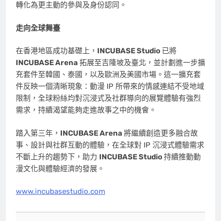
轉化為更主動的參與及身份認同。
走向全球舞臺
在香港
地區
成功基礎上，
INCUBASE Studio
已將
INCUBASE Arena
拓展至吉隆坡及臺北，並計劃進一步擴
充套件至韓國、泰國，以及歐洲及美國市場。這一擴充套
件反映一個清晰現象：動漫 IP 所帶來的情感連結不受地域
限制，全球粉絲均對沉浸式及社群導向的展覽體驗有強烈
需求，持續渴望能夠走進故事之中的機會。
踏入第三年，
INCUBASE Arena
將繼續創造更多融合故
事、設計與社群互動的體驗，在全球對 IP 沉浸式體驗需求
不斷上升的趨勢下，助力
INCUBASE Studio
持續推動動
漫文化與體驗經濟的發展。
www.incubasestudio.com