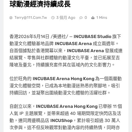
球動漫經濟持續成長
Terry@111.com.tw
3 個月 Ago
0
1 Mins
香港
2026年5月14日
/美通社/ —
INCUBASE Studio
旗下
動漫文化體驗基地品牌
INCUBASE Arena
成立兩週年。
自首個據點於香港開幕以來，
INCUBASE Arena
發展成連
結展覽、零售與社群體驗的動漫文化平臺，並已拓展至吉
隆坡及臺北，持續擴充套件其在區域內的文化影響力。
位於旺角的
INCUBASE Arena Hong Kong
為一個兩層動
漫文化體驗空間，已成為本地動漫迷熟悉的聚腳地，吸引
持續回訪，並凝聚出圍繞動漫文化體驗的活躍社群。
自創立以來，
INCUBASE Arena Hong Kong
已舉辦 11 個
人氣 IP 主題展覽，並帶來超過 40 場期間限定快閃店及活
動，連同周邊精品店
INCUShop
，累計吸引超過 30 萬人
次參與。這不但反映觀眾對動漫內容的持續熱情，同時亦