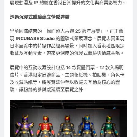
展現動漫及 IP 體驗在香港日漸提升的文化與商業影響力。
透過沉浸式體驗建立情感連結
早前圓滿結束的「幪面超人古迦 25 週年展覽」，正正體
現
INCUBASE Studio
的體驗式策展理念。展覽忠實重現
日本展覽中的特攝作品經典場景，同時加入香港
地區
限定
收藏及互動元素，帶來更深度的沉浸式體驗與情感共鳴。
展覽中的互動收藏設計包括 14 款實體門票、12 款入場明
信片、香港限定周邊商品、主題報紙機、拍貼機、角色卡
及收藏貼紙等，將展覽延伸至以收藏與互動為核心的體
驗，讓粉絲的參與感延續至展覽之外。