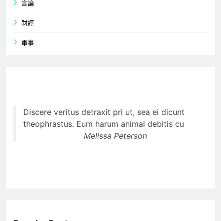
言論
財經
軍事
Discere veritus detraxit pri ut, sea ei dicunt
theophrastus. Eum harum animal debitis cu
Melissa Peterson