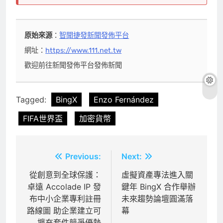
原始來源
：
智聞捷發新聞發佈平台
網址：
https://www.111.net.tw
歡迎前往新聞發佈平台發佈新聞
Tagged:
BingX
Enzo Fernández
FIFA世界盃
加密貨幣
文
Previous:
Next:
章
從創意到全球保護：
虛擬資產專法進入關
卓遠 Accolade IP 發
鍵年 BingX 合作舉辦
導
布中小企業專利註冊
未來趨勢論壇圓滿落
覽
路線圖 助企業建立可
幕
擴充套件競爭優勢