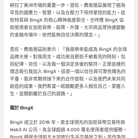
耕拉丁美洲市場的重要一步。恩佐・費南德茲展現了極為
罕見的適應力、智慧，以及在壓力下保持掌控的能力。這
些特質與 BingX 的核心精神高度契合，也呼應 BingX 協
助使用者在加密貨幣、股票、外匯、大宗商品等快速變動
的金融市場中，依然能夠自信決策的理念。」
恩佐・費南德茲則表示：「我很榮幸能成為 BingX 的全球
品牌大使。對我而言，成功來自那些不被看見的時刻，包
括紀律、自信，以及每一個決定背後的堅持。正是這樣的
理念吸引我加入 BingX。這是一個以信任與可靠性聞名的
平臺，我非常期待接下來的合作旅程，以及我們未來共同
創造的成果。我們希望一起鼓勵更多人相信自己、掌握人
生，並開創屬於自己的道路。」
關於 BingX
BingX 成立於 2018 年，是全球領先的加密貨幣交易所與
Web3 AI 公司，為全球超過 4,000 萬名使用者提供服務。
BingX 穩居全球前五大加密衍生品交易所之列，並作為加