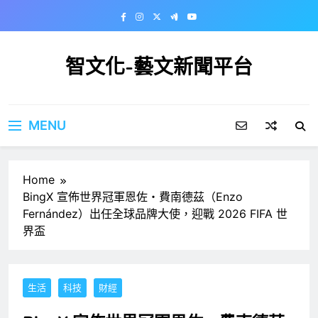
Skip
to
content
智文化-藝文新聞平台
MENU
Home
BingX 宣佈世界冠軍恩佐・費南德茲（Enzo
Fernández）出任全球品牌大使，迎戰 2026 FIFA 世
界盃
生活
科技
財經