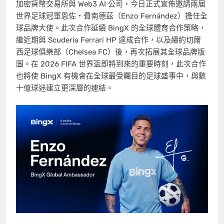
加密貨幣交易所與 Web3 AI 公司，今日正式宣佈邀請兩屆
世界足球冠軍恩佐・費南德茲（Enzo Fernández）擔任全
球品牌大使。此次合作延續 BingX 的全球體育合作策略，
繼近期與 Scuderia Ferrari HP 達成合作，以及續約切爾
西足球俱樂部（Chelsea FC）後，再次拓展其全球品牌版
圖。在 2026 FIFA 世界盃即將到來的重要時刻，此次合作
也將使 BingX 有機會在全球最受矚目的足球盛事中，與數
十億球迷建立更深層的連結。