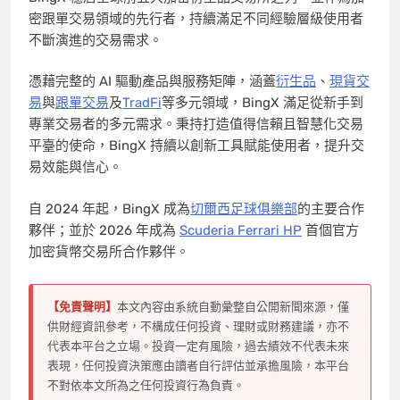
密跟單交易領域的先行者，持續滿足不同經驗層級使用者
不斷演進的交易需求。
憑藉完整的 AI 驅動產品與服務矩陣，涵蓋
衍生品
、
現貨交
易
與
跟單交易
及
TradFi
等多元領域，
BingX
滿足從新手到
專業交易者的多元需求。秉持打造值得信賴且智慧化交易
平臺的使命，BingX 持續以創新工具賦能使用者，提升交
易效能與信心。
自 2024 年起，BingX 成為
切爾西足球俱樂部
的主要合作
夥伴；並於 2026 年成為
Scuderia Ferrari HP
首個官方
加密貨幣交易所合作夥伴。
【免責聲明】
本文內容由系統自動彙整自公開新聞來源，僅
供財經資訊參考，不構成任何投資、理財或財務建議，亦不
代表本平台之立場。投資一定有風險，過去績效不代表未來
表現，任何投資決策應由讀者自行評估並承擔風險，本平台
不對依本文所為之任何投資行為負責。