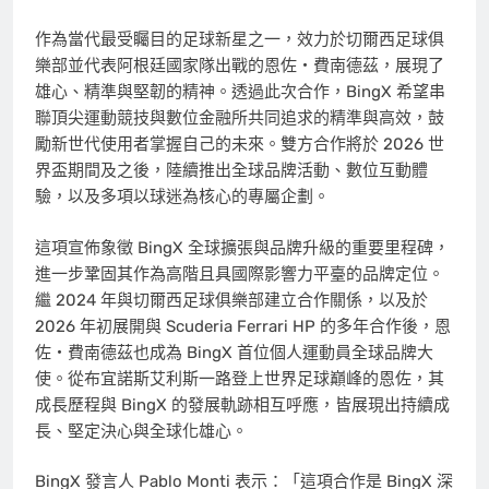
作為當代最受矚目的足球新星之一，效力於切爾西足球俱
樂部並代表阿根廷國家隊出戰的恩佐・費南德茲，展現了
雄心、精準與堅韌的精神。透過此次合作，BingX 希望串
聯頂尖運動競技與數位金融所共同追求的精準與高效，鼓
勵新世代使用者掌握自己的未來。雙方合作將於 2026 世
界盃期間及之後，陸續推出全球品牌活動、數位互動體
驗，以及多項以球迷為核心的專屬企劃。
這項宣佈象徵 BingX 全球擴張與品牌升級的重要里程碑，
進一步鞏固其作為高階且具國際影響力平臺的品牌定位。
繼 2024 年與切爾西足球俱樂部建立合作關係，以及於
2026 年初展開與 Scuderia Ferrari HP 的多年合作後，恩
佐・費南德茲也成為 BingX 首位個人運動員全球品牌大
使。從布宜諾斯艾利斯一路登上世界足球巔峰的恩佐，其
成長歷程與 BingX 的發展軌跡相互呼應，皆展現出持續成
長、堅定決心與全球化雄心。
BingX 發言人 Pablo Monti 表示：「這項合作是 BingX 深