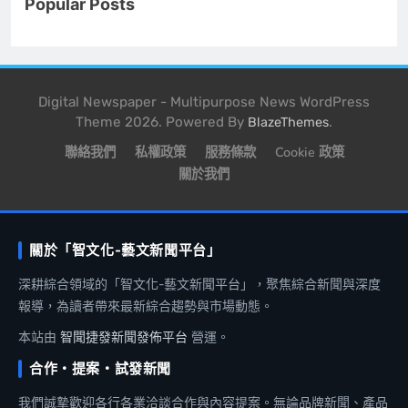
Popular Posts
Digital Newspaper - Multipurpose News WordPress
Theme 2026. Powered By
.
BlazeThemes
聯絡我們
私權政策
服務條款
Cookie 政策
關於我們
關於「智文化-藝文新聞平台」
深耕綜合領域的「智文化-藝文新聞平台」，聚焦綜合新聞與深度
報導，為讀者帶來最新綜合趨勢與市場動態。
本站由
智聞捷發新聞發佈平台
營運。
合作・提案・試發新聞
我們誠摯歡迎各行各業洽談合作與內容提案。無論品牌新聞、產品