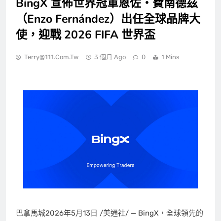
BingX 宣佈世界冠軍恩佐・費南德茲
（Enzo Fernández）出任全球品牌大
使，迎戰 2026 FIFA 世界盃
Terry@111.com.tw
3 個月 Ago
0
1 Mins
巴拿馬城
2026年5月13日
/美通社/ — BingX，全球領先的