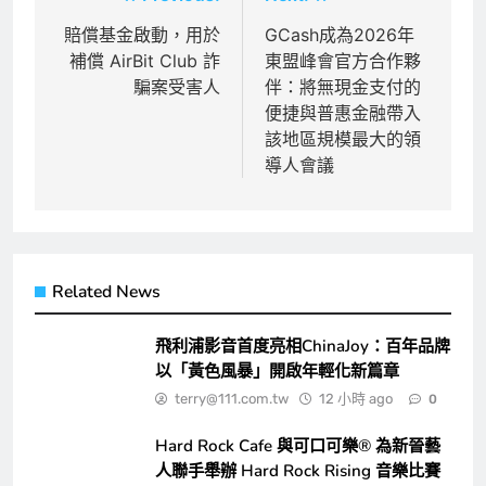
章
賠償基金啟動，用於
GCash成為2026年
補償 AirBit Club 詐
東盟峰會官方合作夥
導
騙案受害人
伴：將無現金支付的
覽
便捷與普惠金融帶入
該地區規模最大的領
導人會議
Related News
飛利浦影音首度亮相ChinaJoy：百年品牌
以「黃色風暴」開啟年輕化新篇章
terry@111.com.tw
12 小時 ago
0
Hard Rock Cafe 與可口可樂® 為新晉藝
人聯手舉辦 Hard Rock Rising 音樂比賽