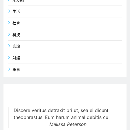
生活
社會
科技
言論
財經
軍事
Discere veritus detraxit pri ut, sea ei dicunt
theophrastus. Eum harum animal debitis cu
Melissa Peterson