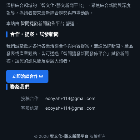
深耕綜合領域的「智文化-藝文新聞平台」，聚焦綜合新聞與深度
報導，為讀者帶來最新綜合趨勢與市場動態。
本站由
智聞捷發新聞發佈平台
營運。
合作・提案・試發新聞
我們誠摯歡迎各行各業洽談合作與內容提案。無論品牌新聞、產品
發表或產業觀點，皆可透過「智聞捷發新聞發佈平台」試發新聞
稿，讓您的訊息觸及更廣大讀者。
立即洽談合作 ✉
聯絡我們
投稿合作
ecoyah+114@gmail.com
客服信箱
ecoyah+114@gmail.com
© 2026
智文化-藝文新聞平台
版權所有