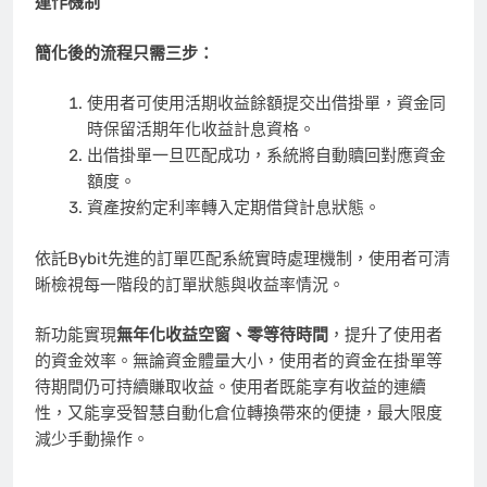
運作機制
簡化後的流程只需三步：
使用者可使用
活期
收益餘額提交出借掛單，資金同
時保留
活期
年化收益計息資格。
出借掛單一旦匹配成功，系統將自動贖回對應資金
額度。
資產按約定利率轉入定期借貸計息狀態。
依託
Bybit
先進的訂單匹配系統實時處理機制，使用者可清
晰檢視每一階段的訂單狀態與收益率情況。
新功能實現
無年化收益空窗、零等待時間
，提升了使用者
的資金效率。無論資金體量大小，使用者的資金在掛單等
待期間仍可持續賺取收益。使用者既能享有收益的連續
性，又能享受智慧自動化倉位轉換帶來的便捷，最大限度
減少手動操作。