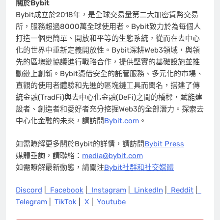
關於
Bybit
Bybit成立於2018年，是全球交易量第二大加密貨幣交易
所，服務超過8000萬全球使用者。Bybit致力於為每個人
打造一個更簡單、開放和平等的生態系統，從而在去中心
化的世界中重新定義開放性。Bybit深耕Web3領域，與領
先的區塊鏈協議進行戰略合作，提供堅實的基礎設施並推
動鏈上創新。Bybit憑借安全的託管服務、多元化的市場、
直觀的使用者體驗和先進的區塊鏈工具而聞名，搭建了傳
統金融(TradFi)與去中心化金融(DeFi)之間的橋樑，賦能建
設者、創造者和愛好者充分挖掘Web3的全部潛力。探索去
中心化金融的未來，請訪問
Bybit.com
。
如需瞭解更多關於Bybit的詳情，請訪問
Bybit Press
媒體垂詢，請聯絡：
media@bybit.com
如需瞭解最新動態，請關注
Bybit社群和社交媒體
Discord
|
Facebook
|
Instagram
|
LinkedIn
|
Reddit
|
Telegram
|
TikTok
|
X
|
Youtube