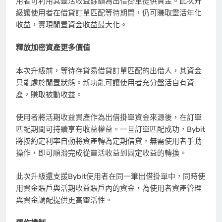
用者可利用其靈活收益餘額為出借掛單提供資金。此次升
級讓使用者在借貸訂單匹配等待期間，仍可賺取靈活年化
收益，實現閒置資金收益最大化。
釋放加密資產更多價值
本次升級前，等待
存貸易
借貸訂單匹配的出借人，其資金
只能處於閒置狀態。新功能可讓使用者充分盤活自有資
產，賺取被動收益。
使用者將
活期
收益資產作為出借掛單資金來源後，在訂單
匹配期間可持續享有收益權益。一旦訂單匹配成功，
Bybit
將按約定利率自動將資產轉為定期借貸，無需使用者手動
操作，即可順滑完成從靈活收益到固定收益的轉換。
此次升級還支援
Bybit
使用者在同一筆出借掛單中，同時使
用資金賬戶與
活期
收益賬戶內的資金，為使用者資產管理
與資金調配提供更高靈活性。