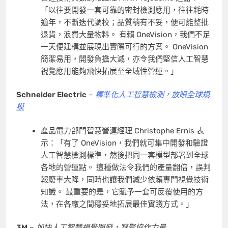
「以往要開發一套可靠的密封檢測應用，往往耗時
逾年，不斷迭代調校；品質稍有不妥，便可能整批
退貨，浪費大量物料。 有賴 OneVision，我們不足
一天便建構並展現出實際可行的方案。 OneVision
簡潔易用，開發負擔大減，亦令我們堅信人工智慧
視覺應用能夠飛快拓展至全域性營運。」
Schneider Electric
–
標準化人工智慧檢測，放眼全球規
模
產品電力部門智慧營運經理 Christophe Ernis 表
示：「有了 OneVision，我們就可集中開發和驗證
人工智慧檢測標準，然後把同一套模型部署到全球
各地的營運點。 這種做法令我們的產量翻倍，誤判
報廢率大降，同時也讓我們減少依賴專門視覺技術
知識。 最重要的是，它賦予一套可反覆使用的方
法，在各廠之間穩妥地拓展最佳實踐方式。」
3M
–
加快人工智慧視覺開發，凝聚協作力量