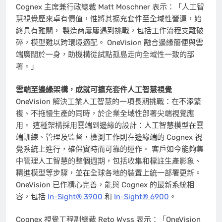
Cognex 主席兼行政總裁 Matt Moschner 表示：「人工智
慧視覺歷來卓有價值，惟將其擴充套件至全域性營運，始
終具有難關， 製造商屢屢遇到挑戰，包括工作流程支離破
碎，模型難以跨環境適配。 OneVision 融合邊緣簡便與雲
端廣闊於一身，助機構從試點孤島走向全域性一致的部
署。」
雲端至邊緣架構，成就可擴充套件人工智慧視覺
OneVision 解決工業人工智慧的一項長期挑戰：在不添繁
複、不拖慢生產的同時，於企業全域性部署尖端視覺應
用。 這種架構採用雲端到邊緣的設計：人工智慧模型在雲
端訓練、管理及監督，檢測工作則在邊緣端的 Cognex 視
覺系統上進行，確保實時而可靠的運作。 客戶如今能夠集
中管理人工智慧的整個週期，包括收集和標註生產影象、
精進模型等步驟，並在全球各地的裝置上統一部署更新。
OneVision 已作精心完善，能與 Cognex 的最新系統相
容，包括
In-Sight® 3900
和
In-Sight® 6900
。
Cognex 視覺工程副總裁 Reto Wyss 表示：「OneVision