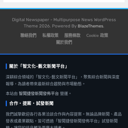
Digital Newspaper - Multipurpose News WordPress
Theme 2026. Powered By
.
BlazeThemes
聯絡我們
私權政策
服務條款
Cookie 政策
關於我們
關於「智文化-藝文新聞平台」
深耕綜合領域的「智文化-藝文新聞平台」，聚焦綜合新聞與深度
報導，為讀者帶來最新綜合趨勢與市場動態。
本站由
智聞捷發新聞發佈平台
營運。
合作・提案・試發新聞
我們誠摯歡迎各行各業洽談合作與內容提案。無論品牌新聞、產品
發表或產業觀點，皆可透過「智聞捷發新聞發佈平台」試發新聞
稿，讓您的訊息觸及更廣大讀者。