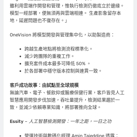
雖利用雲端作開發和管理，惟執行檢測仍徹底立於邊緣。
模型一經部署，便無須再與雲端相連。 生產影象留存本
地，延遲問題也不復存在。」
OneVision 將模型開發與管理集中化，以助製造商：
跨越生產地點將檢測流程標準化。
減少跨團隊的重複工作。
擴充套件成本最多可降低 50% 。
於各部署中穩守版本控制與連貫一致。
客戶成功故事：由試點至全球規模
無論汽車、電子、餐飲抑或醫療保健行業，客戶皆見人工
智慧應用開發步伐加速，吞吐量提升，檢測結果趨於一
致，並減少依賴專業知識，將部署推向全球。
Essity
–
人工智慧檢測開發：一年之距，一日之功
營運技術與數碼化經理 Amin Tajeddine 透露：