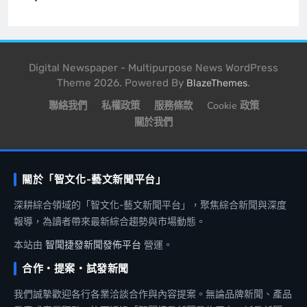
Digital Newspaper - Multipurpose News WordPress
Theme 2026. Powered By
.
BlazeThemes
聯絡我們
私權政策
服務條款
Cookie 政策
關於我們
關於「智文化-藝文新聞平台」
深耕綜合領域的「智文化-藝文新聞平台」，聚焦綜合新聞與深度
報導，為讀者帶來最新綜合趨勢與市場動態。
本站由
智聞捷發新聞發佈平台
營運。
合作・提案・試發新聞
我們誠摯歡迎各行各業洽談合作與內容提案。無論品牌新聞、產品