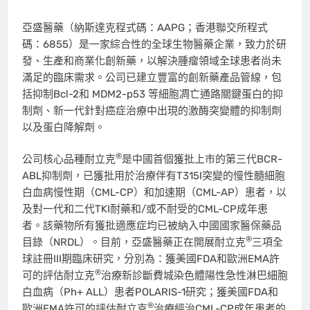
亞盛醫藥（納斯達克程式碼：AAPG；香港聯交所程式
碼：6855）是一家綜合性的全球生物醫藥企業，致力於研
發、生產和商業化創新藥，以解決腫瘤領域全球患者尚未
滿足的臨床需求。公司已建立豐富的創新藥產品管線，包
括抑制Bcl-2和 MDM2-p53 等細胞凋亡通路關鍵蛋白的抑
制劑、新一代針對癌症治療中出現的激酶突變體的抑制劑
以及蛋白降解劑。
®
公司核心品種耐立克
是中國首個獲批上市的第三代BCR-
ABL抑制劑，已獲批用於治療伴有T315I突變的慢性髓細胞
白血病慢性期（CML-CP）和加速期（CML-AP）患者，以
及對一代和二代TKI耐藥和/或不耐受的CML-CP成年患
者。該藥物所有獲批適應症均已被納入中國國家醫保藥品
®
目錄（NRDL）。目前，亞盛醫藥正在開展耐立克
三項全
球註冊III期臨床研究，分別為：獲美國FDA和歐洲EMA許
®
可的評估耐立克
治療新診斷費城染色體陽性急性淋巴細胞
白血病（Ph+ ALL）患者POLARIS-1研究；獲美國FDA和
®
歐洲EMA許可的評估耐立克
治療經治CML-CP成年患者的