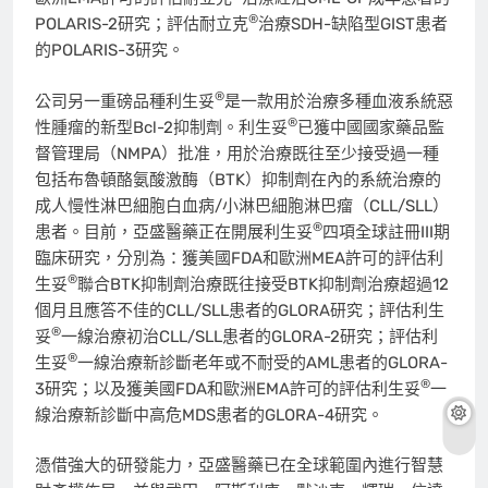
®
POLARIS-2研究；評估耐立克
治療SDH-缺陷型GIST患者
的POLARIS-3研究。
®
公司另一重磅品種利生妥
是一款用於治療多種血液系統惡
®
性腫瘤的新型Bcl-2抑制劑。利生妥
已獲中國國家藥品監
督管理局（NMPA）批准，用於治療既往至少接受過一種
包括布魯頓酪氨酸激酶（BTK）抑制劑在內的系統治療的
成人慢性淋巴細胞白血病/小淋巴細胞淋巴瘤（CLL/SLL）
®
患者。目前，亞盛醫藥正在開展利生妥
四項全球註冊III期
臨床研究，分別為：獲美國FDA和歐洲MEA許可的評估利
®
生妥
聯合BTK抑制劑治療既往接受BTK抑制劑治療超過12
個月且應答不佳的CLL/SLL患者的GLORA研究；評估利生
®
妥
一線治療初治CLL/SLL患者的GLORA-2研究；評估利
®
生妥
一線治療新診斷老年或不耐受的AML患者的GLORA-
®
3研究；以及獲美國FDA和歐洲EMA許可的評估利生妥
一
線治療新診斷中高危MDS患者的GLORA-4研究。
憑借強大的研發能力，亞盛醫藥已在全球範圍內進行智慧