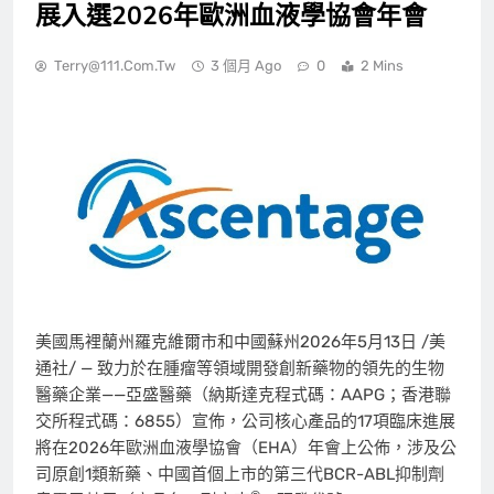
展入選2026年歐洲血液學協會年會
Terry@111.com.tw
3 個月 Ago
0
2 Mins
美國馬裡蘭州羅克維爾市和中國蘇州
2026年5月13日
/美
通社/ — 致力於在腫瘤等領域開發創新藥物的領先的生物
醫藥企業——亞盛醫藥（納斯達克程式碼：AAPG；香港聯
交所程式碼：6855）宣佈，公司核心產品的17項臨床進展
將在2026年歐洲血液學協會（EHA）年會上公佈，涉及公
司原創1類新藥、中國首個上市的第三代BCR-ABL抑制劑