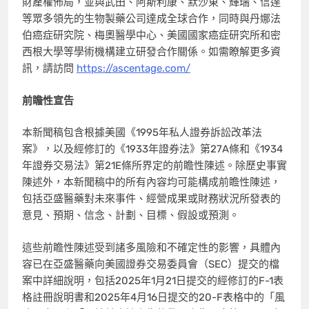
財產權佈局，並與武田、阿斯利康、默沙東、輝瑞、信達
等眾多領先的生物製藥公司達成全球合作，同時與丹娜法
伯癌症研究院、梅奧醫學中心、美國國家癌症研究所和密
西根大學等學術機構建立研發合作關係。如需瞭解更多資
訊，請訪問
https://ascentage.com/
前瞻性宣告
本新聞稿包含根據美國《1995年私人證券訴訟改革法
案》，以及經修訂的《1933年證券法》第27A條和《1934
年證券交易法》第21E條所界定的前瞻性陳述。除歷史事實
陳述外，本新聞稿中的所有內容均可能構成前瞻性陳述，
包括亞盛醫藥對未來事件、經營成果或財務狀況所發表的
意見、預期、信念、計劃、目標、假設或預測。
這些前瞻性陳述受到諸多風險和不確定性的影響，具體內
容已在亞盛醫藥向美國證券交易委員會（SEC）提交的檔
案中詳細說明，包括2025年1月21日提交的經修訂的F-1表
格註冊說明書和2025年4月16日提交的20-F表格中的
「
風