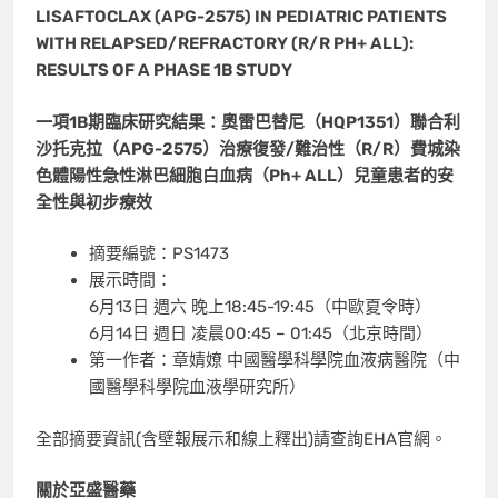
LISAFTOCLAX (APG-2575) IN PEDIATRIC PATIENTS
WITH RELAPSED/REFRACTORY (R/R PH+ ALL):
RESULTS OF A PHASE 1B STUDY
一項
1B
期臨床研究結果：奧雷巴替尼（
HQP1351
）聯合利
沙托克拉（
APG-2575
）治療復發
/
難治性（
R/R
）費城染
色體陽性急性淋巴細胞白血病（
Ph+ ALL
）兒童患者的安
全性與初步療效
摘要編號：PS1473
展示時間：
6月13日 週六 晚上18:45-19:45（中歐夏令時）
6月14日 週日 凌晨00:45 – 01:45（北京時間）
第一作者：章婧嫽 中國醫學科學院血液病醫院（中
國醫學科學院血液學研究所）
全部摘要資訊(含壁報展示和線上釋出)請查詢EHA官網。
關於亞盛醫藥