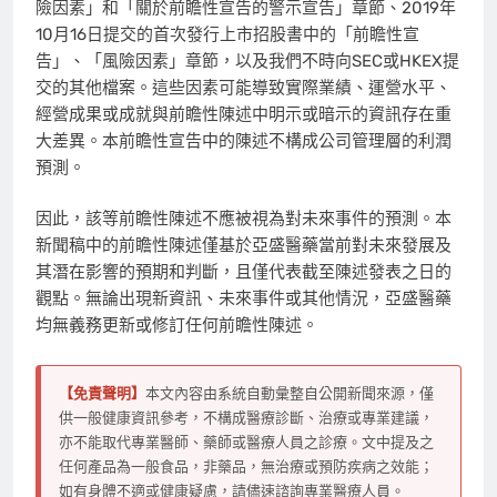
險因素
」
和
「
關於前瞻性宣告的警示宣告
」
章節、2019年
10月16日提交的首次發行上市招股書中的
「
前瞻性宣
告
」
、
「
風險因素
」
章節，以及我們不時向SEC或HKEX提
交的其他檔案。這些因素可能導致實際業績、運營水平、
經營成果或成就與前瞻性陳述中明示或暗示的資訊存在重
大差異。本前瞻性宣告中的陳述不構成公司管理層的利潤
預測。
因此，該等前瞻性陳述不應被視為對未來事件的預測。本
新聞稿中的前瞻性陳述僅基於亞盛醫藥當前對未來發展及
其潛在影響的預期和判斷，且僅代表截至陳述發表之日的
觀點。無論出現新資訊、未來事件或其他情況，亞盛醫藥
均無義務更新或修訂任何前瞻性陳述。
【免責聲明】
本文內容由系統自動彙整自公開新聞來源，僅
供一般健康資訊參考，不構成醫療診斷、治療或專業建議，
亦不能取代專業醫師、藥師或醫療人員之診療。文中提及之
任何產品為一般食品，非藥品，無治療或預防疾病之效能；
如有身體不適或健康疑慮，請儘速諮詢專業醫療人員。