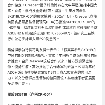
合作協定，Crescent授予科倫博泰在大中華區(包括中國大
陸、香港、澳門及臺灣)研究、開發、生產及商業化
SKB118/CR-001的獨家權利。2026年1月，Crescent宣佈
美國食品藥品監督管理局(FDA)已批准SKB118/CR-001的
IND申請，以啟動其針對區域性晚期或轉移性實體瘤的全球
ASCEND I/II期臨床試驗(NCT07335497)，該研究正在進
行中並初步計畫入組290例患者。
科倫博泰執行長葛均友博士表示：
「
很高興看到SKB118在
中國的IND申請順利獲批，實現了中國與全球臨床開發的同
步推進。自與Crescent達成合作以來，雙方透過緊密協
作、優勢互補，高效推動了合作專案的研發。公司將基於
ADC+IO策略積極探索SKB118與自身ADC資產的聯用潛
力，以充分發揮產品管線的協同價值，為癌症患者拓展更
多治療可能。
」
關於
SKB118
（亦稱
CR-001
）