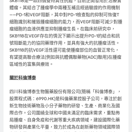
SKB118是一款四價雙特異性抗體，目前正開發用於治療實
體瘤。其結合了腫瘤學中兩種互補且經過驗證的作用機制
——PD-1和VEGF阻斷，其中對PD-1檢查點的抑制可恢復T
細胞識別和摧毀腫瘤細胞的能力，而VEGF阻斷可減少對腫
瘤細胞的血液供應並抑制腫瘤生長。在臨床前研究中，
SKB118在VEGF存在的情況下顯示出提升PD-1的結合和訊
號阻斷能力的協同藥理作用，並具有強大的抗腫瘤活性。
SKB118的抗VEGF活性還可能使腫瘤部位的血管正常化，
有望提高聯合療法(例如與抗體偶聯藥物(ADC)聯用)在腫瘤
區域性的富集與療效。
關於科倫博泰
四川科倫博泰生物醫藥股份有限公司(簡稱
「
科倫博泰
」
，
股票程式碼：6990.HK)是科倫藥業控股子公司，專注於創
新生物技術藥物及小分子藥物的研發、生產、商業化及國
際合作。公司圍繞全球和中國未滿足的臨床需求，重點佈
局腫瘤、自身免疫和代謝等重大疾病領域，建設國際化藥
物研發與產業化平臺，致力於成為在創新藥物領域國際領