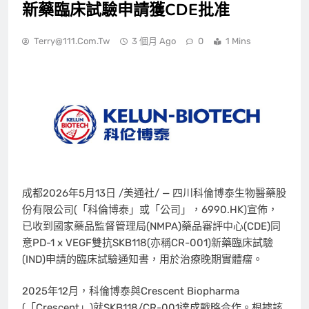
新藥臨床試驗申請獲CDE批准
Terry@111.com.tw
3 個月 Ago
0
1 Mins
成都
2026年5月13日
/美通社/ —
四川科倫
博泰生物醫藥股
份有限公司(
「
科倫博泰
」
或
「
公司
」
，6990.HK)宣佈，
已收到國家藥品監督管理局(NMPA)藥品審評中心(CDE)同
意PD-1 x VEGF雙抗SKB118(亦稱CR-001)新藥臨床試驗
(IND)申請的臨床試驗通知書，用於治療晚期實體瘤。
2025年12月，科倫博泰與Crescent Biopharma
(
「
Crescent
」
)就SKB118/CR-001達成戰略合作。根據該