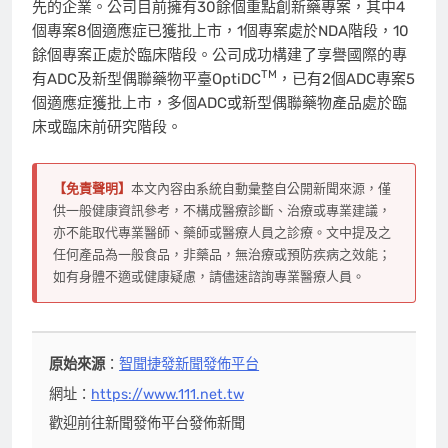
先的企業。公司目前擁有30餘個重點創新藥專案，其中4
個專案8個適應症已獲批上市，1個專案處於NDA階段，10
餘個專案正處於臨床階段。公司成功構建了享譽國際的專
TM
有ADC及新型偶聯藥物平臺OptiDC
，已有2個ADC專案5
個適應症獲批上市，多個ADC或新型偶聯藥物產品處於臨
床或臨床前研究階段。
【免責聲明】
本文內容由系統自動彙整自公開新聞來源，僅
供一般健康資訊參考，不構成醫療診斷、治療或專業建議，
亦不能取代專業醫師、藥師或醫療人員之診療。文中提及之
任何產品為一般食品，非藥品，無治療或預防疾病之效能；
如有身體不適或健康疑慮，請儘速諮詢專業醫療人員。
原始來源
：
智聞捷發新聞發佈平台
網址：
https://www.111.net.tw
歡迎前往新聞發佈平台發佈新聞