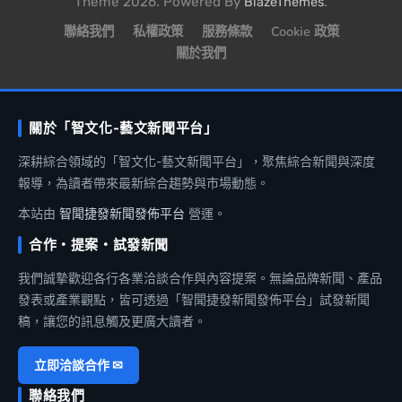
Theme 2026. Powered By
.
BlazeThemes
聯絡我們
私權政策
服務條款
Cookie 政策
關於我們
關於「智文化-藝文新聞平台」
深耕綜合領域的「智文化-藝文新聞平台」，聚焦綜合新聞與深度
報導，為讀者帶來最新綜合趨勢與市場動態。
本站由
智聞捷發新聞發佈平台
營運。
合作・提案・試發新聞
我們誠摯歡迎各行各業洽談合作與內容提案。無論品牌新聞、產品
發表或產業觀點，皆可透過「智聞捷發新聞發佈平台」試發新聞
稿，讓您的訊息觸及更廣大讀者。
立即洽談合作 ✉
聯絡我們