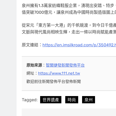
泉州擁有1.3萬家紡織鞋服企業，湧現出安踏、特步
值突破7000億元，讓泉州成為中國時尚製造版圖上
從宋元「東方第一大港」的千帆競渡，到今日千億
文脈與現代風尚相映生輝，走出一條以時尚賦能產
原文連結：
https://en.imsilkroad.com/p/350492.
原始來源
：
智聞捷發新聞發佈平台
網址：
https://www.111.net.tw
歡迎前往新聞發佈平台發佈新聞
Tagged:
世界遺產
時尚
泉州