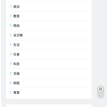
政治
教育
時尚
未分類
生活
社會
科技
言論
財經
軍事