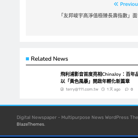
文
Previou
章
「友邦峻宇高淨值極臻長壽指數」面
導
覽
Related News
飛利浦影音首度亮相ChinaJoy：百年
以「黃色風暴」開啟年輕化新篇章
terry@111.com.tw
1 天 ago
0
Digital Newspaper - Multipurpose News WordPress T
.
BlazeThemes