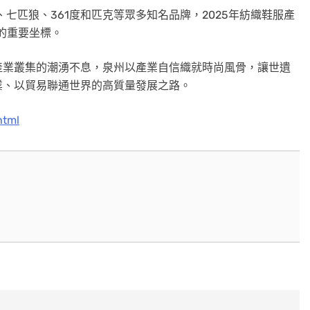
、七匹狼、361度和匹克等眾多知名品牌，2025年紡織鞋服產
的重要坐標。
產業叢集的潮湧不息，泉州以產業自信織就時尚風骨，讓世遺
業、以貿易聯通世界的高質量發展之路。
html