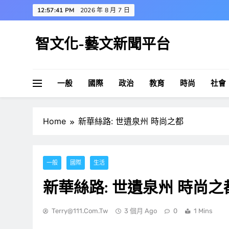
Skip
12:57:42 PM
2026 年 8 月 7 日
to
content
智文化-藝文新聞平台
一般
國際
政治
教育
時尚
社會
Home
新華絲路: 世遺泉州 時尚之都
一般
國際
生活
新華絲路: 世遺泉州 時尚之
Terry@111.com.tw
3 個月 Ago
0
1 Mins