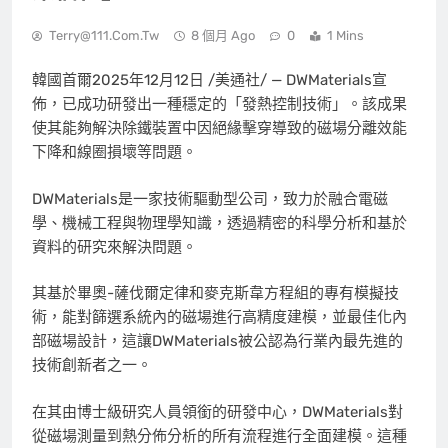
Terry@111.com.tw
8 個月 Ago
0
1 Mins
韓國首爾
2025年12月12日
/美通社/ — DWMaterials宣
佈，已成功研發出一種穩定的「發熱控制技術」。該成果
使其能夠解決除鐵裝置中因絕緣擊穿導致的磁場分離效能
下降和線圈損壞等問題。
DWMaterials是一家技術驅動型公司，致力於融合電磁
學、機械工程與物理學知識，透過精密的科學分析和基於
資料的研究來解決問題。
其基於畢奧-薩伐爾定律和麥克斯韋方程組的專有模擬技
術，能對篩選系統內的磁場進行高精度建模，並最佳化內
部磁場設計，這讓DWMaterials被公認為行業內最先進的
技術創新者之一。
在其由博士級研究人員領銜的研發中心，DWMaterials對
從磁場測量到熱分佈分析的所有流程進行全面建模。這種