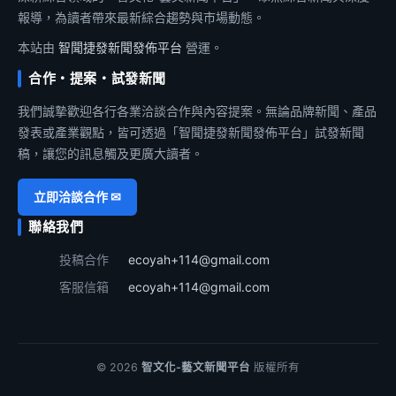
報導，為讀者帶來最新綜合趨勢與市場動態。
本站由
智聞捷發新聞發佈平台
營運。
合作・提案・試發新聞
我們誠摯歡迎各行各業洽談合作與內容提案。無論品牌新聞、產品
發表或產業觀點，皆可透過「智聞捷發新聞發佈平台」試發新聞
稿，讓您的訊息觸及更廣大讀者。
立即洽談合作 ✉
聯絡我們
投稿合作
ecoyah+114@gmail.com
客服信箱
ecoyah+114@gmail.com
© 2026
智文化-藝文新聞平台
版權所有