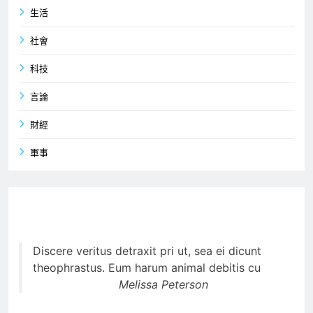
生活
社會
科技
言論
財經
軍事
Discere veritus detraxit pri ut, sea ei dicunt
theophrastus. Eum harum animal debitis cu
Melissa Peterson