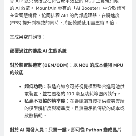
覺 AI，就只能接受在符合成本效益的 MCU 上實現有限
的 AI 效能。 MountAIn 專有的「AI Booster」中介軟體可
充當智慧橋樑，協同排程 Alif 的內部處理器，在將速度
(FPS) 提升到極致的同時，將記憶體使用量壓縮 3 倍。
其成果空前絕後：
顛覆過往的邊緣 AI
生態系統
對於裝置製造商 (OEM/ODM)
：以 MCU
的成本獲得 MPU
的效能
超低功耗：
製造商如今可將視覺模型整合進電池供
電裝置，並在嚴格的 100 毫瓦功耗範圍內執行。
私毫不妥協的精準度：
在邊緣端直接提供媲美雲端
的模型解析度與精準度，且無需承擔傳統的成本或
散熱損耗。
對於 AI
開發人員：只需一鍵，即可從 Python
變成晶片