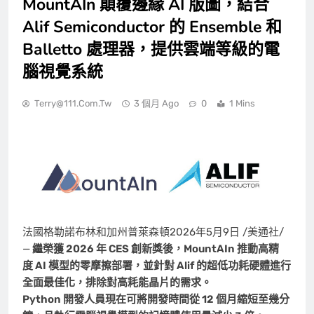
MountAIn 顛覆邊緣 AI 版圖，結合
Alif Semiconductor 的 Ensemble 和
Balletto 處理器，提供雲端等級的電
腦視覺系統
Terry@111.com.tw
3 個月 Ago
0
1 Mins
法國格勒諾布林和加州普萊森頓
2026年5月9日
/美通社/
—
繼榮獲 2026
年 CES
創新獎後，MountAIn
推動高精
度 AI
模型的零摩擦部署，並針對 Alif
的超低功耗硬體進行
全面最佳化，排除對高耗能晶片的需求。
Python
開發人員現在可將開發時間從 12
個月縮短至幾分