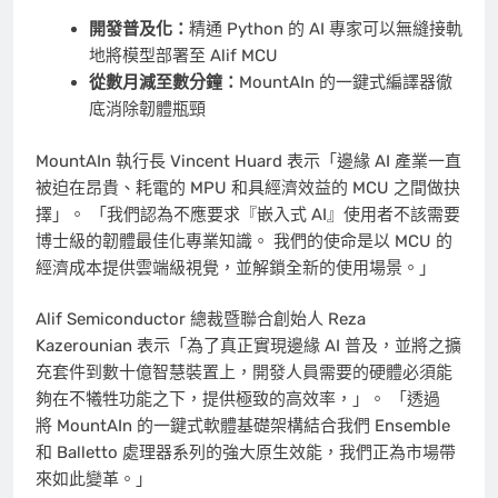
開發普及化：
精通 Python 的 AI 專家可以無縫接軌
地將模型部署至 Alif MCU
從數月減至數分鐘：
MountAIn 的一鍵式編譯器徹
底消除韌體瓶頸
MountAIn 執行長 Vincent Huard 表示「邊緣 AI 產業一直
被迫在昂貴、耗電的 MPU 和具經濟效益的 MCU 之間做抉
擇」。 「我們認為不應要求『嵌入式 AI』使用者不該需要
博士級的韌體最佳化專業知識。 我們的使命是以 MCU 的
經濟成本提供雲端級視覺，並解鎖全新的使用場景。」
Alif Semiconductor 總裁暨聯合創始人 Reza
Kazerounian 表示「為了真正實現邊緣 AI 普及，並將之擴
充套件到數十億智慧裝置上，開發人員需要的硬體必須能
夠在不犧牲功能之下，提供極致的高效率，」。 「透過
將 MountAIn 的一鍵式軟體基礎架構結合我們 Ensemble
和 Balletto 處理器系列的強大原生效能，我們正為市場帶
來如此變革。」