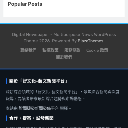
Popular Posts
Digital Newspaper - Multipurpose News WordPress
Theme 2026. Powered By
.
BlazeThemes
聯絡我們
私權政策
服務條款
Cookie 政策
關於我們
關於「智文化-藝文新聞平台」
深耕綜合領域的「智文化-藝文新聞平台」，聚焦綜合新聞與深度
報導，為讀者帶來最新綜合趨勢與市場動態。
本站由
智聞捷發新聞發佈平台
營運。
合作・提案・試發新聞