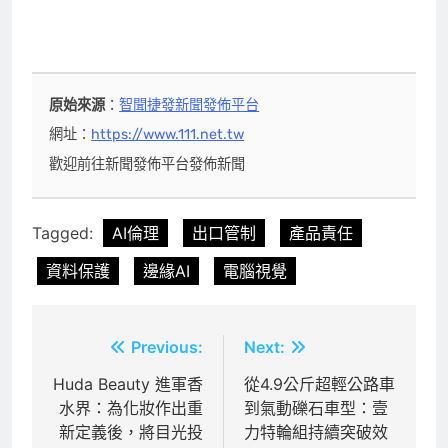
原始來源
：
智聞捷發新聞發佈平台
網址：
https://www.111.net.tw
歡迎前往新聞發佈平台發佈新聞
Tagged:
AI倫理
出口管制
產品責任
資料保護
邊緣AI
電腦視覺
文
Previous:
Next:
章
Huda Beauty 進軍香
從4.9公斤超輕公路車
水界：為化妝作出重
到氣動礫石車型：壹
導
新定義後，將目光投
力特輪組持續突破效