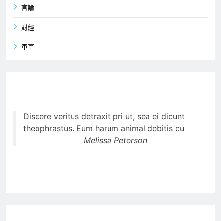
言論
財經
軍事
Discere veritus detraxit pri ut, sea ei dicunt
theophrastus. Eum harum animal debitis cu
Melissa Peterson