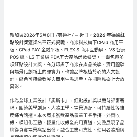
新加坡
2026年5月8日
/美通社/ — 近日，
2026 年德國紅
點設計獎
獲獎名單正式揭曉，商米科技旗下CPad 商用平
板、CPad PAY 金融平板、FLEX 3 商用互動屏、 V3 智慧
POS 機、L3 工業級 PDA五大產品悉數獲獎，一舉包攬多
項紅點設計大獎，充分印證了商米在產品美學、實用體驗
與場景化創新上的硬實力，也讓品牌根植於心的人文設
計、綠色可持續發展與商用生態思考，在國際舞臺上大放
異彩。
作為全球工業設計「奧斯卡」，紅點設計獎以嚴苛評審著
稱，圍繞美學創意、人體工學、場景適配、可持續性等維
度綜合甄選。本次商米獲獎產品覆蓋工業手持、外賣收
銀、模組化互動、輕量化收銀全商用賽道，完整展現了品
牌從真實場景痛點出發，融合工業可靠性、使用者體驗與