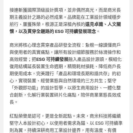
接連斬獲國際頂級設計獎項，並非偶然高光，而是商米長
期主義設計之路的必然成果。品牌能在工業設計領域穩步
前行、屢獲殊榮，根源正是深植內核的
遠見卓識、人文關
懷，以及貫穿全鏈路的 ESG 可持續發展理念
。
商米將核心理念貫穿產品研發全流程：紮根一線讀懂商戶
與使用者的真實痛點，讓所有設計細節服務於絲滑操作和
高效經營；把
ESG 可持續發展
融入產品設計源頭，模組化
復用結構延長裝置生命週期，精簡耗材損耗、降低商戶長
期使用成本，完美踐行「產品和環境長期和諧共存」的初
心，實現裝置、經營業態與自然環境的三方共生；堅守
「外觀即功能」的設計哲學，以原生商用設計、一體化整
合創新，化解行業裝置碎片化痛點，陪伴商業業態長效成
長。
紅點榮譽是認可，更是全新起點。未來，商米科技將繼續
堅守人本設計初心，以使用者需求為錨、以 ESG 可持續準
則為翼，持續深耕商用工業設計邊界，用有溫度、有價