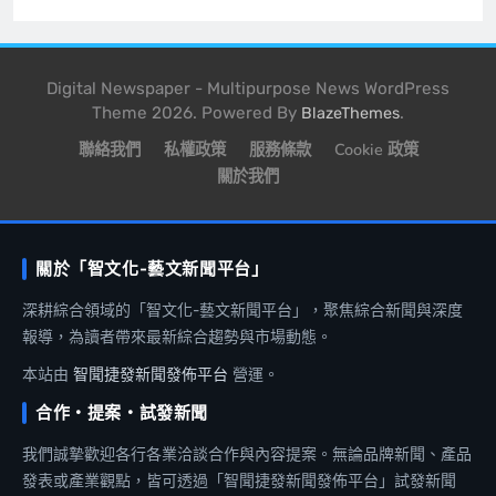
Digital Newspaper - Multipurpose News WordPress
Theme 2026. Powered By
.
BlazeThemes
聯絡我們
私權政策
服務條款
Cookie 政策
關於我們
關於「智文化-藝文新聞平台」
深耕綜合領域的「智文化-藝文新聞平台」，聚焦綜合新聞與深度
報導，為讀者帶來最新綜合趨勢與市場動態。
本站由
智聞捷發新聞發佈平台
營運。
合作・提案・試發新聞
我們誠摯歡迎各行各業洽談合作與內容提案。無論品牌新聞、產品
發表或產業觀點，皆可透過「智聞捷發新聞發佈平台」試發新聞