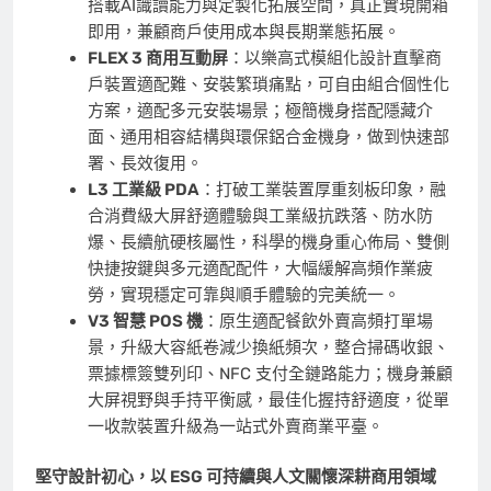
搭載AI識讀能力與定製化拓展空間，真正實現開箱
即用，兼顧商戶使用成本與長期業態拓展。
FLEX 3
商用互動屏
：以樂高式模組化設計直擊商
戶裝置適配難、安裝繁瑣痛點，可自由組合個性化
方案，適配多元安裝場景；極簡機身搭配隱藏介
面、通用相容結構與環保鋁合金機身，做到快速部
署、長效復用。
L3
工業級
PDA
：打破工業裝置厚重刻板印象，融
合消費級大屏舒適體驗與工業級抗跌落、防水防
爆、長續航硬核屬性，科學的機身重心佈局、雙側
快捷按鍵與多元適配配件，大幅緩解高頻作業疲
勞，實現穩定可靠與順手體驗的完美統一。
V3
智慧
POS
機
：原生適配餐飲外賣高頻打單場
景，升級大容紙卷減少換紙頻次，整合掃碼收銀、
票據標簽雙列印、NFC 支付全鏈路能力；機身兼顧
大屏視野與手持平衡感，最佳化握持舒適度，從單
一收款裝置升級為一站式外賣商業平臺。
堅守設計初心，以 ESG 可持續與人文關懷深耕商用領域