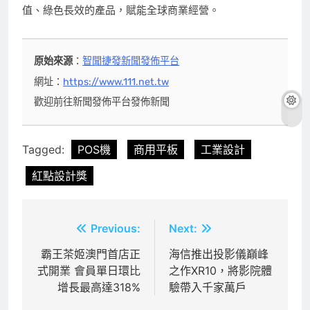
值、綠色長效的產品，賦能全球商業經營。
原始來源
：
智聞捷發新聞發佈平台
網址：
https://www.111.net.tw
歡迎前往新聞發佈平台發佈新聞
Tagged:
POS機
商用平板
工業設計
紅點設計獎
文
Previous:
Next:
章
霸王茶姬澳門首店正
海信推出投影儀巔峰
式開業 會員單日環比
之作XR10，將影院體
導
增長最高達318%
驗帶入千家萬戶
覽