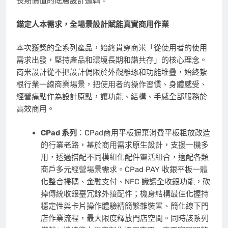
長期價值的底層設計邏輯。
錨定人本需求，全場景設計賦能真實商用作業
本次獲獎的全系列產品，始終貫穿商米「從使用者的使用
需求出發，堅持產品和環境長期和諧共存」的核心理念。
商米設計從不把設計侷限於外觀雕琢和功能堆疊，始終紮
根行業一線商業場景，把使用者的操作習慣、身體感受、
經營痛點作為設計原點，讓功能、結構、手感全部服務於
高效商用。
CPad
系列
：CPad商用平板摒棄消費平板粗放改造
的行業老路，基於商用需求原生設計，支援一機多
用，透過搭配不同模組化配件靈活組合，適配各類
商戶多元經營場景需求。CPad PAY 收銀平板一體
化整合掃碼、金融支付、NFC 識讀全收銀功能，砍
掉傳統收銀臺冗餘外接配件；機身結構最佳化握持
穩定性與卡片操作體驗精簡繁雜裝置、簡化線下門
店作業流程，最大限度釋放門店空間。同時該系列