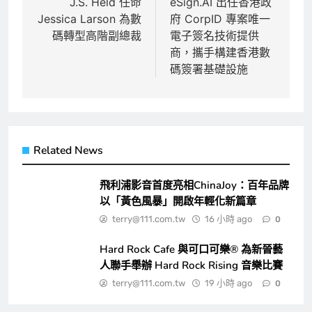
章
J.S. Held 任命
eSign.AI 出任香港政
Jessica Larson 為數
府 CorpID 專案唯一
導
碼轉型高階副總裁
電子簽名技術提供
覽
商，攜手構建香港數
碼簽署基礎設施
Related News
飛利浦影音首度亮相ChinaJoy：百年品牌
以「黃色風暴」開啟年輕化新篇章
terry@111.com.tw
16 小時 ago
0
Hard Rock Cafe 與可口可樂® 為新晉藝
人聯手舉辦 Hard Rock Rising 音樂比賽
terry@111.com.tw
19 小時 ago
0