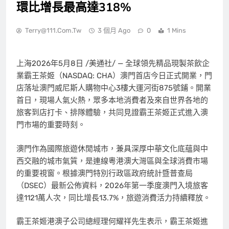
環比增長最高達318%
Terry@111.com.tw
3 個月 Ago
0
1 Mins
上海
2026年5月8日
/美通社/ — 全球領先精品現製茶飲企
業霸王茶姬（NASDAQ: CHA）澳門首店今日正式開業，門
店落址澳門威尼斯人購物中心3樓大運河街875號鋪。開業
首日，現場人氣火熱，眾多本地消費者及來自世界各地的
旅客到店打卡、排隊體驗，共同見證霸王茶姬正式進入澳
門市場的重要時刻。
澳門作為國際旅遊休閒城市，兼具深厚中華文化底蘊與中
西交融的城市氣質，是連線粵港澳大灣區與全球消費市場
的重要視窗。根據澳門特別行政區政府統計暨普查局
（DSEC）最新公佈資料，2026年第一季度澳門入境旅客
達1121萬人次，同比增長13.7%，旅遊消費活力持續釋放。
霸王茶姬港澳子公司總經理何耀祥先生表示，霸王茶姬進