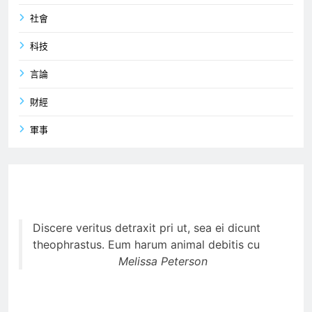
社會
科技
言論
財經
軍事
Discere veritus detraxit pri ut, sea ei dicunt
theophrastus. Eum harum animal debitis cu
Melissa Peterson