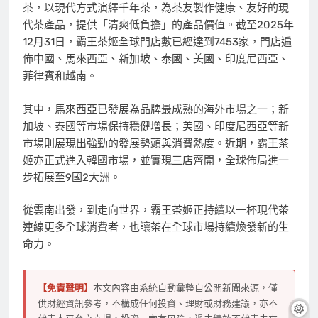
茶，以現代方式演繹千年茶，為茶友製作健康、友好的現
代茶產品，提供「清爽低負擔」的產品價值。截至2025年
12月31日，霸王茶姬全球門店數已經達到7453家，門店遍
佈中國、馬來西亞、新加坡、泰國、美國、印度尼西亞、
菲律賓和越南。
其中，馬來西亞已發展為品牌最成熟的海外市場之一；新
加坡、泰國等市場保持穩健增長；美國、印度尼西亞等新
市場則展現出強勁的發展勢頭與消費熱度。近期，霸王茶
姬亦正式進入韓國市場，並實現三店齊開，全球佈局進一
步拓展至9國2大洲。
從雲南出發，到走向世界，霸王茶姬正持續以一杯現代茶
連線更多全球消費者，也讓茶在全球市場持續煥發新的生
命力。
【免責聲明】
本文內容由系統自動彙整自公開新聞來源，僅
供財經資訊參考，不構成任何投資、理財或財務建議，亦不