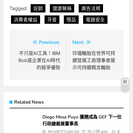
Tagged:
促銷
健康聲稱
廣告法規
消費者權益
牙膏
贈品
電器安全
文
Previous:
Next:
章
不只是AI工具！IBM
玲瓏輪胎在世界可持
Bob是企業在AI時代
續發展工商理事會展
導
的競爭優勢
示可持續概念輪胎
覽
Related News
Diego Mesa Puyo 獲選成為 GEF 下一任
行政總裁兼董事長
terry@111.com.tw
14 小時 ago
0