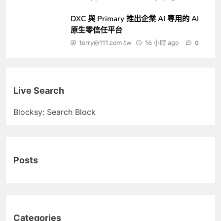
DXC 與 Primary 推出企業 AI 專用的 AI
原生零信任平台
terry@111.com.tw
16 小時 ago
0
Live Search
Blocksy: Search Block
Posts
Categories