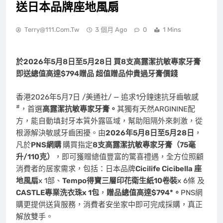
送日本品牌座地風扇
Terry@111.com.tw
3 個月 Ago
0
1 Mins
於
2026
年
5
月
8
日至
5
月
28
日
買
8
支高露潔抗敏專家牙膏
即送總值高達
$794
贈品 超值贈品仲貴過牙膏價錢
香港
2026年5月7日
/美通社/ — 追求1分鐘速抗牙齒敏感
#
，首選
高露潔抗敏專家牙膏。
其獨有天然ARGININE配
方，能自動填封牙本質外露區域，幫助阻隔外來刺激，從
根源解決敏感牙齒困擾。由
2026
年
5
月
8
日至
5
月
28
日
，
凡於
PNS
網購
購買指定
8
支高露潔抗敏專家牙膏（
75
毫
升
/110
克）
，即可獲贈總值豐富的驚喜禮遇，全方位照顧
消費者
的居家需求，包括：日本品牌
Cicilife Cicibella
座
地風扇
x 1部、
Tempo
得寶三層印花衛生紙
10
卷裝
x 6條 及
CASTLE
專業洗衣珠
x 1
包
，
贈品總值高達
$794*
。
PNS網
購更提供送貨服務，
消費者
安坐家中即可完成採購，真正
解放雙手
。