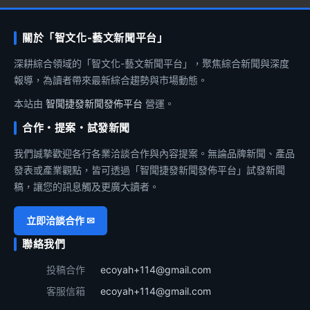
關於「智文化-藝文新聞平台」
深耕綜合領域的「智文化-藝文新聞平台」，聚焦綜合新聞與深度
報導，為讀者帶來最新綜合趨勢與市場動態。
本站由
智聞捷發新聞發佈平台
營運。
合作・提案・試發新聞
我們誠摯歡迎各行各業洽談合作與內容提案。無論品牌新聞、產品
發表或產業觀點，皆可透過「智聞捷發新聞發佈平台」試發新聞
稿，讓您的訊息觸及更廣大讀者。
立即洽談合作 ✉
聯絡我們
投稿合作
ecoyah+114@gmail.com
客服信箱
ecoyah+114@gmail.com