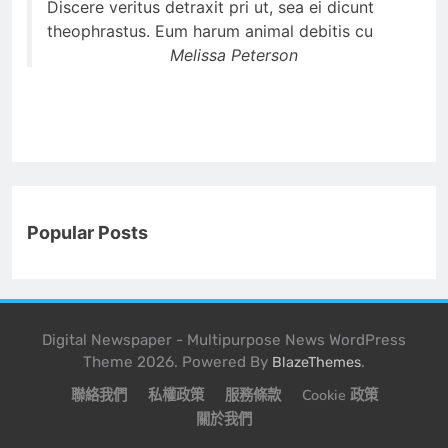
Discere veritus detraxit pri ut, sea ei dicunt
theophrastus. Eum harum animal debitis cu
Melissa Peterson
Popular Posts
Digital Newspaper - Multipurpose News WordPress
Theme 2026. Powered By
.
BlazeThemes
聯絡我們
私權政策
服務條款
Cookie 政策
關於我們