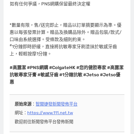
如有任何爭議，PNS網購保留最終決定權
*數量有限，售/送完即止，贈品以訂單摘要顯示為準。優
惠以每張發票計算。贈品及換購品除外。贈品包裝/款式/
口味由系統選擇。受條款及細則約束。
#
1分鐘即時舒緩，直接將抗敏專家牙刷塗抹於敏感牙齒
上，輕輕按摩1分鐘。
#
高露潔
#PNS
網購
#ColgateHK #
您的健腔專家
#
高露潔
抗敏專家牙膏
#
敏感牙齒
#1
分鐘抗敏
#Jetso #Jetso
優
惠
原始來源
：
智聞捷發新聞發佈平台
網址：
https://www.111.net.tw
歡迎前往新聞發佈平台發佈新聞