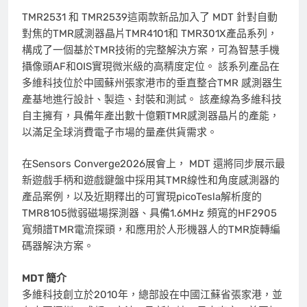
TMR2531 和 TMR2539這兩款新品加入了 MDT 針對自動
對焦的TMR感測器晶片TMR4101和 TMR301X產品系列，
構成了一個基於TMR技術的完整解決方案，可為智慧手機
攝像頭AF和OIS實現微米級的高精度定位。 該系列產品在
多維科技位於中國蘇州張家港市的垂直整合TMR 感測器生
產基地進行設計、製造、封裝和測試。 該產線為多維科技
自主擁有，具備年產出數十億顆TMR感測器晶片的產能，
以滿足全球消費電子市場的量產供貨需求。
在Sensors Converge2026展會上， MDT 還將同步展示最
新遊戲手柄和遊戲鍵盤中採用其TMR線性和角度感測器的
產品案例，以及近期釋出的可實現picoTesla解析度的
TMR8105微弱磁場探測器、具備1.6MHz 頻寬的HF2905
寬頻譜TMR電流探頭，和應用於人形機器人的TMR旋轉編
碼器解決方案。
MDT 簡介
多維科技創立於2010年，總部設在中國江蘇省張家港，並