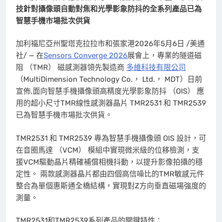
技針對攝像頭自動對焦和光學影象防抖的全系列產品已為
智慧手機市場批次供貨
加利福尼亞州聖塔克拉拉市和張家港
2026年5月6日
/美通
社/ — 在
Sensors Converge 2026
展會上，專業的隧道磁
阻 （TMR） 磁感測器領先製造商
多維科技有限公司
（MultiDimension Technology Co.， Ltd.， MDT）日前
宣佈,面向智慧手機攝像頭高精度光學影象防抖 （OIS） 應
用的超小尺寸TMR線性感測器晶片 TMR2531 和 TMR2539
已為智慧手機市場批次供貨。
TMR2531 和 TMR2539 專為智慧手機攝像頭 OIS 設計，可
在音圈馬達 （VCM） 模組中實現微米級的位移檢測，支
援VCM驅動晶片精確補償相機抖動，以提升影像拍攝的穩
定性。 兩款感測器晶片都由四個高信噪比的TMR敏感元件
整合為單個惠斯通全橋結構，實現對Z方向垂直磁場強度的
測量。
TMR2531和TMR2539系列產品的關鍵特性：