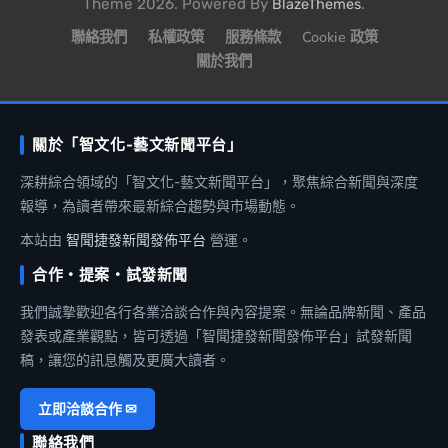
Theme 2026. Powered By
.
BlazeThemes
聯絡我們
私權政策
服務條款
Cookie 政策
關於我們
關於「智文化-藝文新聞平台」
深耕綜合領域的「智文化-藝文新聞平台」，聚焦綜合新聞與深度
報導，為讀者帶來最新綜合趨勢與市場動態。
本站由
智聞捷發新聞發佈平台
營運。
合作・提案・試發新聞
我們誠摯歡迎各行各業洽談合作與內容提案。無論品牌新聞、產品
發表或產業觀點，皆可透過「智聞捷發新聞發佈平台」試發新聞
稿，讓您的訊息觸及更廣大讀者。
立即洽談合作 ✉
聯絡我們