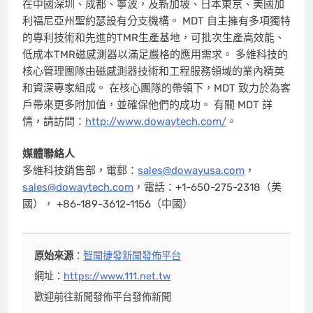
在中國深圳、成都、寧波，及新加坡、日本東京、美國加
利福尼亞州聖約瑟設有分支機構。 MDT 自主擁有多項獨特
的專利技術和先進的TMR生產基地，可批次生產高效能、
低成本TMR磁感測器以滿足嚴格的應用需求。 多維科技的
核心管理團隊由磁感測器技術和工程服務領域的業內精英
和資深專家組成。 在核心團隊的帶領下，MDT 致力於為客
戶帶來更多附加值，並確保他們的成功。 有關 MDT 詳
情，請訪問：
http://www.dowaytech.com/
。
媒體聯絡人
多維科技銷售部，電郵：
sales@dowayusa.com
，
sales@dowaytech.com
，電話：+1-650-275-2318（美
國）， +86-189-3612-1156（中國）
原始來源
：
智聞捷發新聞發佈平台
網址：
https://www.111.net.tw
歡迎前往新聞發佈平台發佈新聞