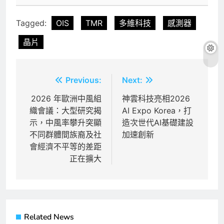
Tagged:
OIS
TMR
多維科技
感測器
晶片
文
Previous:
Next:
章
2026 年歐洲中風組
神雲科技亮相2026
織會議：大型研究揭
AI Expo Korea，打
導
示，中風率攀升突顯
造次世代AI基礎建設
覽
不同群體間族裔及社
加速創新
會經濟不平等的差距
正在擴大
Related News