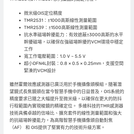
微米級OIS定位精度
TMR2531：±1000高斯線性測量範圍
TMR2539：±1500高斯線性測量範圍
抗水準磁場幹擾能力：有效遮蔽±3000高斯的水平
幹擾磁場，以確保在強磁場幹擾的VCM環境中穩定
工作
寬工作電壓範圍：1.0 V ~ 5.5 V
超小DFN4L封裝：0.8 × 0.5 × 0.25mm，支援空間
緊湊的VCM設計
雖然霍爾效應感測器已廣泛用於手機攝像頭模組，隨著潛
望鏡式長焦鏡頭在當今智慧手機中的日益普及，OIS系統的
精度要求已隨之大幅提升至微米級，以確保在更大的防抖
行程範圍內實現稜鏡的精確定位。 多維科技的TMR感測器
技術具備卓越的信噪比、擴充套件的線性測量範圍和強大
的抗磁場幹擾能力，為高階智慧手機攝像頭自動對焦
（AF） 和 OIS提供了堅實有力的技術升級方案。