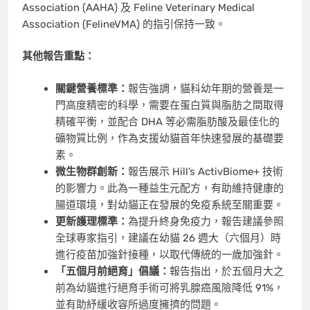
Association (AAHA) 及 Feline Veterinary Medical
Association (FelineVMA) 的指引保持一致。
其他報告重點：
關鍵營養標準：
報告強調，貓科幼年期的營養是一
門高度精密的科學，需要在蛋白質與脂肪之間取得
精確平衡，並配合 DHA 等必需脂肪酸及最佳化的
礦物質比例，作為支援幼貓首年快速發展的基礎要
素。
微生物群創新：
報告展示 Hill’s ActivBiome+ 技術
的影響力。此為一種益生元配方，有助維持健康的
腸道環境，對幼貓正在發展的免疫系統至關重要。
更新護理標準：
為提升終身免疫力，報告建議參照
全球專家指引，建議在幼貓 26 週大（六個月）時
進行疫苗加強針接種，以取代傳統的一歲加強針。
「五個月前絕育」倡議：
報告指出，於五個月大之
前為幼貓進行絕育手術可將乳腺癌風險降低 91%，
並有助紓緩收容所過度擁擠的問題。