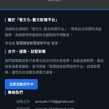
關於「智文化-藝文新聞平台」
深耕綜合領域的「智文化-藝文新聞平台」，聚焦綜合新聞與深度
報導，為讀者帶來最新綜合趨勢與市場動態。
本站由
智聞捷發新聞發佈平台
營運。
合作・提案・試發新聞
我們誠摯歡迎各行各業洽談合作與內容提案。無論品牌新聞、產品
發表或產業觀點，皆可透過「智聞捷發新聞發佈平台」試發新聞
稿，讓您的訊息觸及更廣大讀者。
立即洽談合作 ✉
聯絡我們
投稿合作
ecoyah+114@gmail.com
客服信箱
ecoyah+114@gmail.com