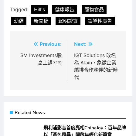
Tagged:
Hill's
健康報告
寵物食品
幼貓
新聞稿
聲明證實
誤導性廣告
文
Previous:
Next:
章
SM Investments股
IGT Solutions 改名
息上調31%
為 Atain，象徵企業
導
編排合作夥伴的新時
覽
代
Related News
飛利浦影音首度亮相ChinaJoy：百年品牌
以「黃色風暴」開啟年輕化新篇章