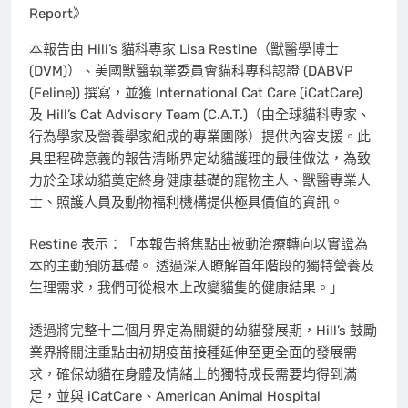
Report》
本報告由 Hill’s 貓科專家 Lisa Restine（獸醫學博士
(DVM)）、美國獸醫執業委員會貓科專科認證 (DABVP
(Feline)) 撰寫，並獲 International Cat Care (iCatCare)
及 Hill’s Cat Advisory Team (C.A.T.)（由全球貓科專家、
行為學家及營養學家組成的專業團隊）提供內容支援。此
具里程碑意義的報告清晰界定幼貓護理的最佳做法，為致
力於全球幼貓奠定終身健康基礎的寵物主人、獸醫專業人
士、照護人員及動物福利機構提供極具價值的資訊。
Restine 表示：「本報告將焦點由被動治療轉向以實證為
本的主動預防基礎。 透過深入瞭解首年階段的獨特營養及
生理需求，我們可從根本上改變貓隻的健康結果。」
透過將完整十二個月界定為關鍵的幼貓發展期，Hill’s 鼓勵
業界將關注重點由初期疫苗接種延伸至更全面的發展需
求，確保幼貓在身體及情緒上的獨特成長需要均得到滿
足，並與 iCatCare、American Animal Hospital