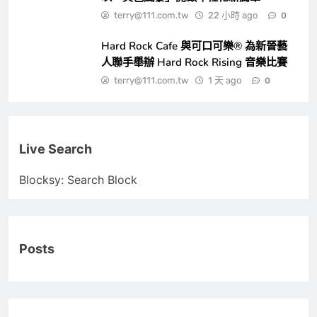
terry@111.com.tw
22 小時 ago
0
Hard Rock Cafe 與可口可樂® 為新晉藝
人聯手舉辦 Hard Rock Rising 音樂比賽
terry@111.com.tw
1 天 ago
0
Live Search
Blocksy: Search Block
Posts