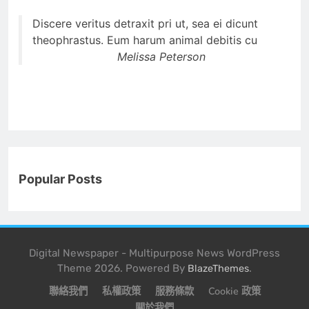
Discere veritus detraxit pri ut, sea ei dicunt
theophrastus. Eum harum animal debitis cu
Melissa Peterson
Popular Posts
Digital Newspaper - Multipurpose News WordPress
Theme 2026. Powered By
.
BlazeThemes
聯絡我們
私權政策
服務條款
Cookie 政策
關於我們