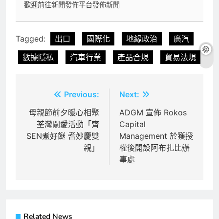
歡迎前往新聞發佈平台發佈新聞
Tagged:
出口
國際化
地緣政治
廣汽
數據隱私
汽車行業
產品合規
貿易法規
文
Previous:
Next:
章
母親節前夕暖心相聚
ADGM 宣佈 Rokos
荃灣關愛活動「齊
Capital
導
SEN煮好餸 耆妙慶雙
Management 於獲授
覽
親」
權後開設阿布扎比辦
事處
Related News