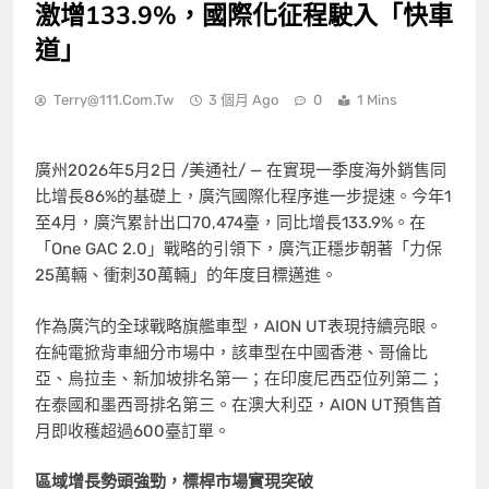
激增133.9%，國際化征程駛入「快車
道」
Terry@111.com.tw
3 個月 Ago
0
1 Mins
廣州
2026年5月2日
/美通社/ — 在實現一季度海外銷售同
比增長86%的基礎上，廣汽國際化程序進一步提速。今年1
至4月，廣汽累計出口70,474臺，同比增長133.9%。在
「One GAC 2.0」戰略的引領下，廣汽正穩步朝著「力保
25萬輛、衝刺30萬輛」的年度目標邁進。
作為廣汽的全球戰略旗艦車型，AION UT表現持續亮眼。
在純電掀背車細分市場中，該車型在中國香港、哥倫比
亞、烏拉圭、新加坡排名第一；在印度尼西亞位列第二；
在泰國和墨西哥排名第三。在澳大利亞，AION UT預售首
月即收穫超過600臺訂單。
區域增長勢頭強勁，標桿市場實現突破