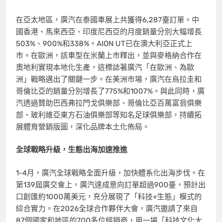
在亞太地區，廣汽在泰國車展上共獲得6,287臺訂單。中
國香港、馬來西亞、印度尼西亞的月度銷量分別大幅增長
503%、900%和338%。AION UT已在澳大利亞正式上
市。在歐洲，該車型在米蘭上市釋出，並與麥格納合作在
奧地利實現本地化生產，這標誌著廣汽「在歐洲、為歐
洲」戰略邁出了關鍵一步。在美洲市場，廣汽在烏拉圭和
哥倫比亞的銷量分別增長了775%和1007%。與此同時，廣
汽透過贊助巴西弗拉門戈俱樂部、哥倫比亞百萬富翁俱樂
部、玻利維亞東方石油俱樂部等知名足球俱樂部，持續拓
展體育營銷版圖，深化品牌本土化佈局。
全球戰略升級，生態出海加速推進
1-4月，廣汽全球戰略全面升級，加快體系化出海步伐。在
第139屆廣交會上，廣汽達成意向訂單超過900臺，預計出
口創匯約1000萬美元，充分展現了「科技+生態」模式的
綜合實力。在2026全球合作夥伴大會，廣汽邀請了來自
87個國家和地區的700多位經銷商，用一場「科技文化大