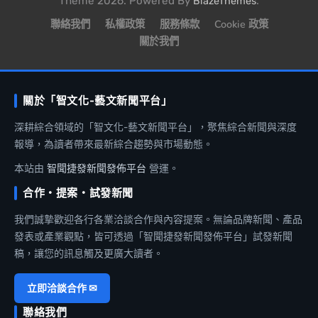
Theme 2026. Powered By
.
BlazeThemes
聯絡我們
私權政策
服務條款
Cookie 政策
關於我們
關於「智文化-藝文新聞平台」
深耕綜合領域的「智文化-藝文新聞平台」，聚焦綜合新聞與深度
報導，為讀者帶來最新綜合趨勢與市場動態。
本站由
智聞捷發新聞發佈平台
營運。
合作・提案・試發新聞
我們誠摯歡迎各行各業洽談合作與內容提案。無論品牌新聞、產品
發表或產業觀點，皆可透過「智聞捷發新聞發佈平台」試發新聞
稿，讓您的訊息觸及更廣大讀者。
立即洽談合作 ✉
聯絡我們