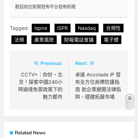
歡迎前往新聞發佈平台發佈新聞
Tagged:
Ispire
ISPR
Nasdaq
合規性
法規
產業風險
財報電話會議
電子煙
文
Previous:
Next:
章
CCTV+：你好，北
卓遠 Accolade IP 發
京！探索中國240小
布全方位商標防護指
導
時過境免簽政策下的
南 助企業避開法律陷
覽
魅力都市
阱、穩健拓展市場
Related News