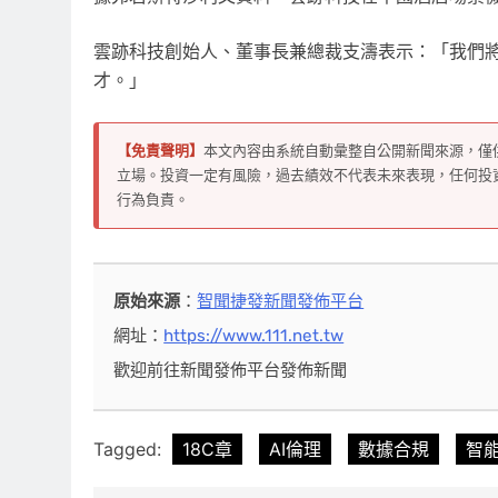
雲
跡
科技創始人、董事長兼總裁支濤表示：「我們
才。」
【免責聲明】
本文內容由系統自動彙整自公開新聞來源，僅
立場。投資一定有風險，過去績效不代表未來表現，任何投
行為負責。
原始來源
：
智聞捷發新聞發佈平台
網址：
https://www.111.net.tw
歡迎前往新聞發佈平台發佈新聞
Tagged:
18C章
AI倫理
數據合規
智