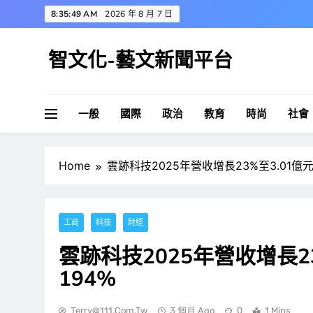
Skip
8:35:49 AM
2026 年 8 月 7 日
to
content
智文化-藝文新聞平台
一般
國際
政治
教育
時尚
社會
Home
雲跡科技2025年營收增長23%至3.01億
工商
科技
財經
雲跡科技2025年營收增長2
194%
Terry@111.com.tw
3 個月 Ago
0
1 Mins