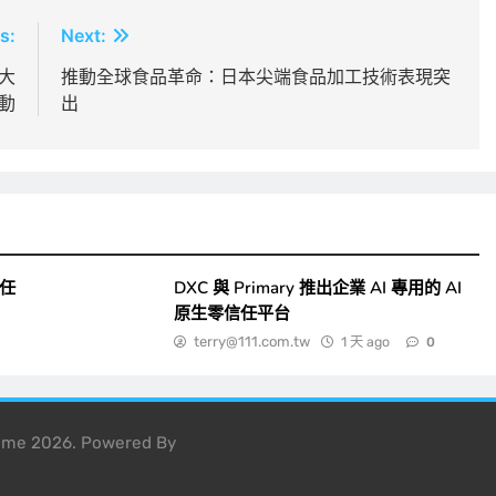
s:
Next:
王大
推動全球食品革命：日本尖端食品加工技術表現突
動
出
一任
DXC 與 Primary 推出企業 AI 專用的 AI
原生零信任平台
terry@111.com.tw
1 天 ago
0
heme 2026. Powered By