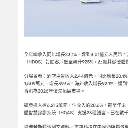
全年總收入同比增長23.1%，達到3.01億元人民幣
（HDOS）訂閱客戶數量飆升925%，凸顯其從硬
分場景看：酒店場景收入2.44億元，同比增長20.1%
1,509萬元，增長393%。海外收入增長92.1%，
香港為2026年優先拓展市場。
研發投入達6,215萬元，佔收入的20.6%。截至年
體智慧診斷系統（HQAS）支援23種語言，已在數
據弗若斯特沙利文資料，雲
跡
科技在中國酒店場景機