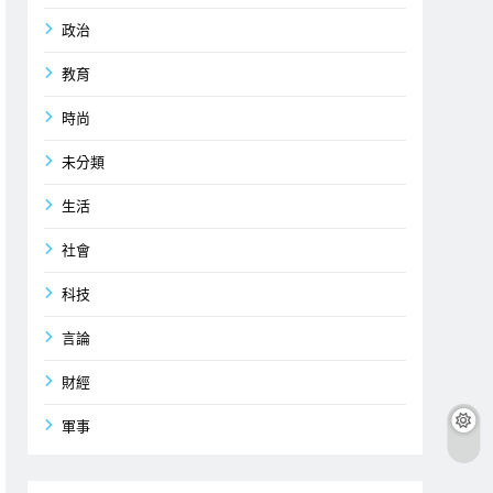
政治
教育
時尚
未分類
生活
社會
科技
言論
財經
軍事