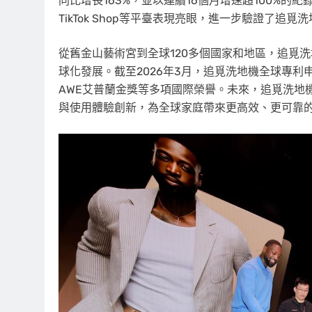
同比增長163%，並以連續16個月增速超100%的紀
TikTok Shop等平臺表現亮眼，進一步驗證了
從舊金山藝術宮到全球120多個國家和地區，追覓
球化發展。截至2026年3月，追覓洗地機全球專利申
AWE艾普蘭金獎等多項國際榮譽。未來，追覓洗地
與使用體驗創新，為全球家庭帶來更高效、更可靠