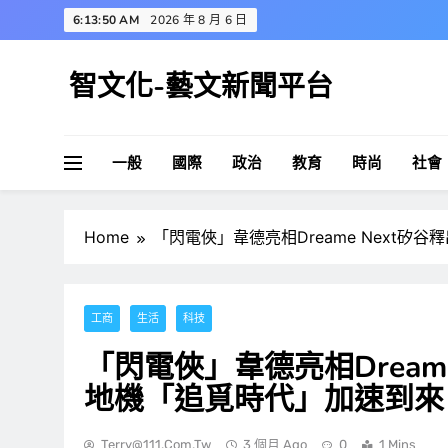
Skip
6:13:51 AM
2026 年 8 月 6 日
to
content
智文化-藝文新聞平台
一般
國際
政治
教育
時尚
社會
Home
「閃電俠」韋德亮相Dreame Next
工商
生活
科技
「閃電俠」韋德亮相Dream
地機「追覓時代」加速到來
Terry@111.com.tw
3 個月 Ago
0
1 Mins