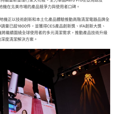
錄持續重新整理行業天花板。主力單品Aero Pro在亞馬遜及
追覓洗地機在北美市場的產品競爭力與使用者口碑。
洗地機正以技術創新和本土化產品體驗推動高階清潔電器品牌全
請量已超1800件，並獲得CES產品創新獎、IFA創新大獎、
機將繼續圍繞全球使用者的多元清潔需求，推動產品技術升級
的深度清潔解決方案。