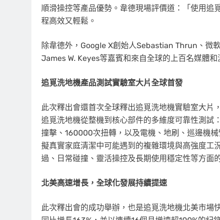
順滑操控等產品優勢。韋德現場評價道：「使用追
程高效又輕鬆。
除韋德外，Google X創始人Sebastian Thrun、微
James W. Keyes等嘉賓和來自全球的上百
追覓洗地機產品測試實驗室大片全球首發
此次釋出會還首次全球釋出追覓洗地機實驗室大片
追覓洗地機從整機到核心部件的多維度可靠性測試：包括
撞擊、160000次扭轉，以及電機、地刷、巡邊
擬真實家庭清潔中可能遇到的複雜環境與高強度工
過、日常碰撞、靈活操控及長期使用穩定性等方面
北美高速增長，全球化發展持續提速
此次釋出會的成功舉辦，也是追覓洗地機北美市場快