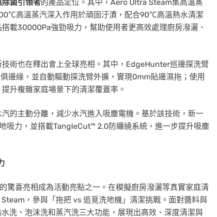
溫除菌引領者
的產品定位。其中，Aero Ultra Steam集高溫蒸
00℃高溫蒸汽深入作用於頑固汙漬，配合90℃高溫熱水清潔
搭載30000Pa強勁吸力，幫助使用者更高效處理廚房潑灑、
術也在釋出會上全球亮相。其中，EdgeHunter巡邊探洗臂
傢俱邊緣，並自動驅動探洗臂外擴，實現0mm貼邊濕拖；使用
，提升複雜家庭場景下的清潔覆蓋率。
水汽的主動分離，減少水汽進入吸塵電機。基於該技術，新一
地吸力，並搭載TangleCut™ 2.0防纏繞系統，進一步提升吸塵
力
de）的驚喜亮相成為活動亮點之一。在模擬廚房潑灑等真實家庭清
a Steam，參與「拖把 vs 追覓洗地機」清潔挑戰。面對醬料與
am透過熱水洗、泡沫洗和蒸汽洗三大功能，展現出高效、深度清潔與