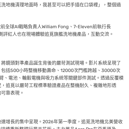
覓洗地機清理地面時，我甚至可以把手插在口袋裡」，整個過
軟前全球AI戰略負責人William Fong、7-Eleven前執行長
名媒體和測評紅人也在現場體驗追覓旗艦洗地機產品，互動交流。
，將鏡頭對準產品誕生背後的嚴苛測試現場。影片系統呈現了
500小時整機移動壽命、12000次門檻跨越、30000次
機械臂、電池、輪轂電機與吸力系統等關鍵部件測試。透過反覆模
況，追覓以嚴苛工程標準驗證產品在整機耐久、複雜地形透
的可靠表現。
速增長的集中呈現。2026年第一季度，追覓洗地機北美營收