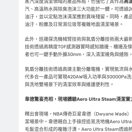
蒸汽深度清潔領域的產品佈局，也強化了其作為
高
汽、高溫熱水與除臭泡沫三大功能於一體，可透過2
油汙，並以定點泡沫清潔應對異味殘留。同時，產品
油汙、粉塵及日常濕垃圾等複雜地面清潔場景。
此外，巡邊探洗機械臂技術與氣盾分離技術兩大最新技
技術透過高精度TOF感測器實時感知牆邊、櫃邊及
者也可一鍵手動外擴30mm，深入清潔邊角與縫隙
氣盾分離技術透過高速主動分離電機，實現氣流與
代多合一產品可實現420AW吸入功率與30000Pa洗
與洗地雙場景下的清潔效率與維護便利性。
韋德驚喜亮相，現場體驗
Aero Ultra Steam
清潔實
釋出會現場，NBA傳奇巨星韋德（Dwyane Wa
潔場景中，韋德親自上手操控追覓洗地機Aero Ultr
毛髮混合形成的複雜汙漬，Aero Ultra Ste