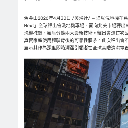
舊金山
2026年4月30日
/美通社/ — 追覓洗地機在舊金山
Next」全球釋出會洗地機專場，面向北美市場釋出Aero U
洗機械臂、氣盾分離兩大最新技術。釋出會還首次
真實家庭使用體驗背後的可靠性體系。此次釋出會
展示其作為
深度即時清潔引領者
在全球高階清潔電