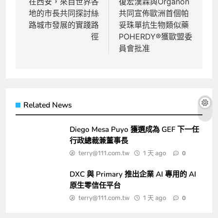
章
在西安，來自世界各
復宏漢霖與Organon
地的市長共同探討絲
共同宣佈歐洲首個帕
導
路城市發展的實踐路
妥珠單抗生物類似藥
覽
徑
POHERDY®獲歐盟委
員會批准
Related News
Diego Mesa Puyo 獲選成為 GEF 下一任
行政總裁兼董事長
terry@111.com.tw
1 天 ago
0
DXC 與 Primary 推出企業 AI 專用的 AI
原生零信任平台
terry@111.com.tw
1 天 ago
0