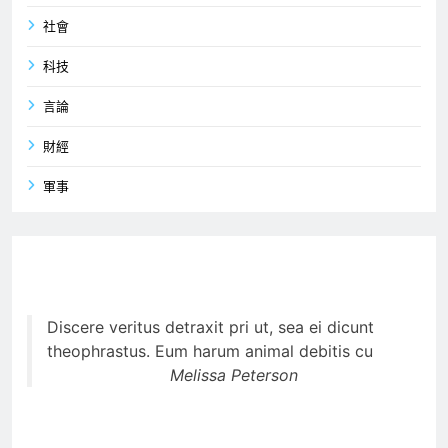
社會
科技
言論
財經
軍事
Discere veritus detraxit pri ut, sea ei dicunt
theophrastus. Eum harum animal debitis cu
Melissa Peterson