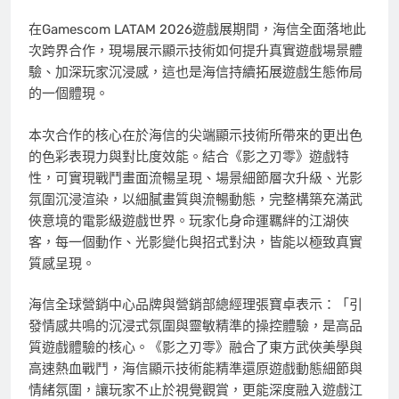
在Gamescom LATAM 2026遊戲展期間，海信全面落地此
次跨界合作，現場展示顯示技術如何提升真實遊戲場景體
驗、加深玩家沉浸感，這也是海信持續拓展遊戲生態佈局
的一個體現。
本次合作的核心在於海信的尖端顯示技術所帶來的更出色
的色彩表現力與對比度效能。結合《影之刃零》遊戲特
性，可實現戰鬥畫面流暢呈現、場景細節層次升級、光影
氛圍沉浸渲染，以細膩畫質與流暢動態，完整構築充滿武
俠意境的電影級遊戲世界。玩家化身命運羈絆的江湖俠
客，每一個動作、光影變化與招式對決，皆能以極致真實
質感呈現。
海信全球營銷中心品牌與營銷部總經理張寶卓表示：「引
發情感共鳴的沉浸式氛圍與靈敏精準的操控體驗，是高品
質遊戲體驗的核心。《影之刃零》融合了東方武俠美學與
高速熱血戰鬥，海信顯示技術能精準還原遊戲動態細節與
情緒氛圍，讓玩家不止於視覺觀賞，更能深度融入遊戲江