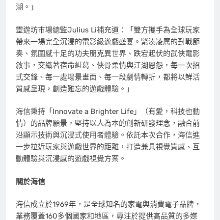
湖。」
靈遊坊市場總監Julius Li補充道：「雙方攜手為全球玩家
帶來一場完全沉浸的電影級遊戲盛宴。緊湊凌厲的對戰節
奏、氛圍感十足的功夫朋克異世界、跌宕起伏的武俠電影
敘事，交織著宿命糾葛、俠骨柔情與江湖恩怨，每一次招
式交鋒、每一處場景畫面、每一段劇情轉折，都將以鮮活
質感呈現，創造難忘的遊戲體驗。」
海信秉持「Innovate a Brighter Life」（有愛，科技也動
情）的品牌願景，堅持以人為本的創新研發理念，融合前
沿顯示技術與沉浸式使用者體驗。依託本次合作，海信進
一步拉近玩家與遊戲世界的距離，打造兼具視覺質感、互
動體驗與沉浸感的遊戲視覺方案。
關於海信
海信成立於1969年，是全球知名的家電與消費電子品牌，
業務覆蓋160多個國家和地區，專注於提供高品質的多媒