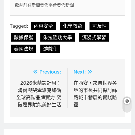
歡迎前往新聞發佈平台發佈新聞
Tagged:
內容安全
化學教育
可及性
數據保護
朱拉隆功大學
沉浸式學習
泰國法規
游戲化
文
Previous:
Next:
章
2026米蘭設計周：
在西安，來自世界各
海爾與斐雪派克加碼
地的市長共同探討絲
導
全球高階品牌實力 突
路城市發展的實踐路
覽
破邊界賦能美好生活
徑