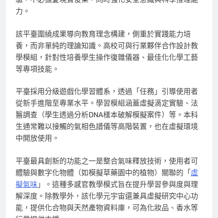
力。
該平臺圍繞成果導向教育理念構建，側重於實踐能力培
養，而非單純的理論知識。高校可與行業夥伴合作設計教
學模組，針對性培養學生操作復雜儀器、最佳化化學工藝
等專項技能。
平臺採用分級遊戲化學習體系，透過「任務」引導使用者
從新手進階至專業水平。學習模組涵蓋虛擬滴定實驗、法
醫調查（學生透過分析DNA樣本破解模擬案件）等。本科
生通常難以接觸的氣相色譜儀等高階裝置，也在虛擬環境
中開放使用。
平臺最具創新的功能之一是整合氣味釋放技術，使用者可
體驗與數字化物體（如模擬草藥園中的植物）關聯的「
虛
擬氣味
」。這種多感官教學模式旨在提升學習參與度與理
解深度。除教學外，該化學元宇宙還兼具虛擬研究中心功
能，提供化合物與天然產物資料庫，可為化妝品、香水等