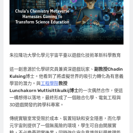
朱拉隆功大學化學元宇宙平臺以遊戲化技術革新科學教育
這一創意源於化學研究員兼資深遊戲玩家、
副教授Chadin
Kulsing
博士。他看到了將虛擬世界的吸引力轉化為有意義
學習的潛力。與
工程學院
教授
Lunchakorn Wuttisittikulkij博士
的一次偶然合作，使這
一構想得以落地，最終形成了一個融合化學、電氣工程與
3D遊戲開發的跨學科專案。
傳統實驗室常受限於成本、裝置短缺和安全隱患，而化學
元宇宙則提供了一個無風險的環境，學生可自由開展實
驗，不必擔憂現實後果，同時強化安全意識與科學推理能