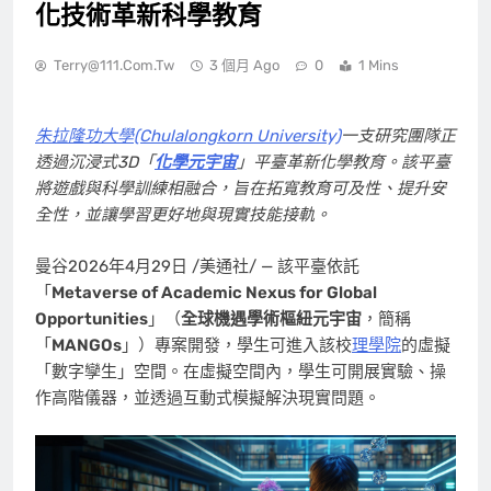
化技術革新科學教育
Terry@111.com.tw
3 個月 Ago
0
1 Mins
朱拉隆功大學(Chulalongkorn University)
一支研究團隊正
透過沉浸式3D「
化學元宇宙
」平臺革新化學教育。該平臺
將遊戲與科學訓練相融合，旨在拓寬教育可及性、提升安
全性，並讓學習更好地與現實技能接軌。
曼谷
2026年4月29日
/美通社/ — 該平臺依託
「
Metaverse of Academic Nexus for Global
Opportunities
」（
全球機遇學術樞紐元宇宙
，簡稱
「
MANGOs
」）專案開發，學生可進入該校
理學院
的虛擬
「數字孿生」空間。在虛擬空間內，學生可開展實驗、操
作高階儀器，並透過互動式模擬解決現實問題。