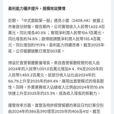
盈利能力穩步提升，規模效益雙增
近期，「中式面館第一股」遇見小面（2408.HK）披露上
市後首份財報。報告期內，公司實現收入人民幣1,622.4百
萬元，同比增長40.5% ；實現淨利潤人民幣106.1百萬元，
同比增長約74.8%；錄得經調整淨利潤人民幣135.4百萬
元，同比增加約111.9%，盈利能力持續改善。截至2025年
底，公司餐廳總數已增至503家。
得益於直營餐廳數量增長，來自直營餐廳經營的收入由
2024年的人民幣1,001.0百萬元增加4 4 . 9%至2025年的
人民幣1,450.2百萬元，該部分收入佔比由2024年的
86.7%上升至2025年的89.4%，展現出直營模式的增長韌
性。同時，外賣業務收入佔總收入比例由2024年的15.6%
快速上升至2025年的23.3%，成為收入增長的新動力。
運營效率方面，直營及特許經營餐廳的單店日均訂單分別
由2024年的386及390增至2025年的406及412。截至