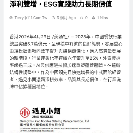
淨利雙增，ESG實踐助力長期價值
Terry@111.com.tw
3 個月 Ago
0
1 Mins
香港
2026年4月29日
/美通社/ — 2025年，中國餐飲行業
總量突破5.7萬億元，呈現穩中有進的良好態勢，發展重心
由規模擴張轉向效率提升與結構最佳化，邁入高質量發展
的新階段。行業連鎖化率連續六年攀升至25%，外賣滲透
率超過三成，AI與供應鏈技術加速重塑運營邏輯。在這輪
結構性調整中，作為中國領先且快速增長的中式面館經營
者，遇見小面憑藉深耕效率、品質與長期價值，在行業洗
牌中佔據穩固地位。