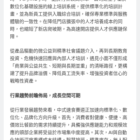
數位化基礎設施的線上培訓系統，提供標準化的培訓計
畫，並為新員工提供入職綜合培訓，確保專業標準與服務
體驗的一致性。在降低門店擴張中的人才培養成本的同
時，也縮短了新店爬坡期，為高速開店提供人才供應鏈保
障。
從產品驅動的微公益到精準社會議題介入，再到長期教育
投資、危機快速回應與內部人才培訓，遇見小面不僅形成
「
商業與公益共生、短期與長期並重
」
的清晰路徑，更構
建了提升品牌溢價、降低員工流失率、增強投資者信心的
戰略性資產。
行業趨勢前瞻佈局，成長空間可期
從行業發展趨勢來看，中式速食賽道正加速向標準化、數
位化、品牌化方向升級。首先，消費者對健康、便捷、高
價效比餐飲的需求持續提升，具備強供應鏈能力和規模效
應的頭部企業將受益於市場集中度提高。其次，AI與自動