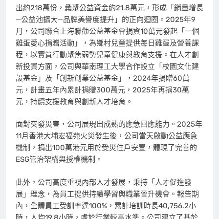
出約218萬份，彙聚公益資金約21.8萬元，形成
「
銷量增長
—公益池擴大—品牌美譽度提升
」
的正向迴圈。2025年9
月，公司聯合上海聯勸公益基金會捐資10萬元發起
「
一個
雞蛋愛心捐贈活動
」
，為鄉村兒童提供每日雞蛋及營養課
程，以實質行動聚焦弱勢兒童健康與教育支援。在人才創
新投資方面，公司與華南理工大學合作設立
「
校園文化建
設基金
」
及
「
創新創業公益基金
」
，2024年捐贈60萬
元，計畫五年內累計捐贈300萬元，2025年再捐30萬
元，持續支援教育與創新人才培育。
面對突發災害，公司展現出成熟的應急回應能力。2025年
11月香港大埔宏福苑火災發生後，公司當天啟動公益應急
機制，捐出100萬港元用於受災住戶安置，體現了完善的
ESG管治架構與授權機制。
此外，公司高度重視內部人才發展，秉持
「
人才促進發
展
」
理念，為員工提供持續學習與職業晉升機會。報告期
內，全體員工受訓率達100%，累計培訓時長40,756.2小
時，人均19.8小時，處於行業較高水準。公司建立了基於