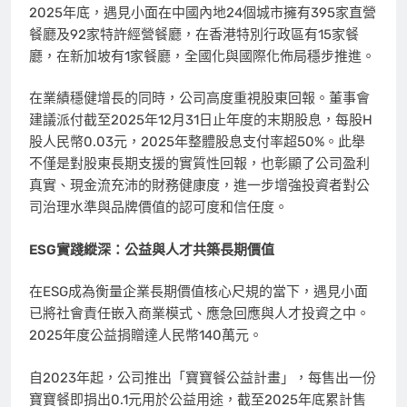
2025年底，遇見小面在中國內地24個城市擁有395家直營
餐廳及92家特許經營餐廳，在香港特別行政區有15家餐
廳，在新加坡有1家餐廳，全國化與國際化佈局穩步推進。
在業績穩健增長的同時，公司高度重視股東回報。董事會
建議派付截至2025年12月31日止年度的末期股息，每股H
股人民幣0.03元，2025年整體股息支付率超50%。此舉
不僅是對股東長期支援的實質性回報，也彰顯了公司盈利
真實、現金流充沛的財務健康度，進一步增強投資者對公
司治理水準與品牌價值的認可度和信任度。
ESG
實踐縱深：公益與人才共築長期價值
在ESG成為衡量企業長期價值核心尺規的當下，遇見小面
已將社會責任嵌入商業模式、應急回應與人才投資之中。
2025年度公益捐贈達人民幣140萬元。
自2023年起，公司推出
「
寶寶餐公益計畫
」
，每售出一份
寶寶餐即捐出0.1元用於公益用途，截至2025年底累計售