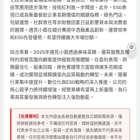
化技術深度重構成本結構，智慧排班、精準庫存、無人配
送等應用逐步落地，技術紅利進一步釋放。此外，ESG表
現已成為衡量餐飲企業長期價值的關鍵指標，綠色門店、
低碳運營、社群責任等非財務因素日益影響資本與消費者
的選擇。遇見小面在細分賽道中憑藉產品創新、運營效率
和ESG先發優勢，有望持續擴大市場份額。
綜合來看，2025年遇見小面透過美味菜餚、優質服務及獨
特的用餐氛圍向顧客提供極致用餐體驗，在盈利表現、財
務最佳化、股東回報、綠色實踐等方面取得諸多亮眼成
績，成功實現從規模擴張向品質驅動的轉型。未來，隨著
行業集中度提升、數位化與ESG戰略的深入推進，公司的
核心競爭力將持續增強，經營業績有望再上新臺階，為行
業高質量發展與綠色轉型注入強勁動能。
【免責聲明】
本文內容由系統自動彙整自公開新聞來源，僅
供財經資訊參考，不構成任何投資、理財或財務建議，亦不
代表本平台之立場。投資一定有風險，過去績效不代表未來
表現，任何投資決策應由讀者自行評估並承擔風險，本平台