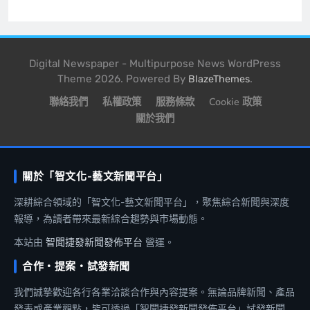
Digital Newspaper - Multipurpose News WordPress
Theme 2026. Powered By
.
BlazeThemes
聯絡我們
私權政策
服務條款
Cookie 政策
關於我們
關於「智文化-藝文新聞平台」
深耕綜合領域的「智文化-藝文新聞平台」，聚焦綜合新聞與深度
報導，為讀者帶來最新綜合趨勢與市場動態。
本站由
智聞捷發新聞發佈平台
營運。
合作・提案・試發新聞
我們誠摯歡迎各行各業洽談合作與內容提案。無論品牌新聞、產品
發表或產業觀點，皆可透過「智聞捷發新聞發佈平台」試發新聞