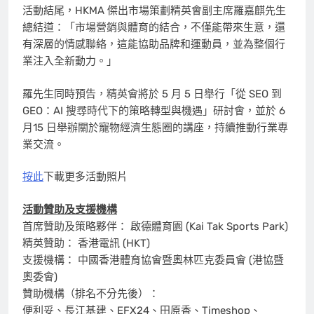
活動結尾，HKMA 傑出市場策劃精英會副主席羅嘉麒先生
總結道：「市場營銷與體育的結合，不僅能帶來生意，還
有深層的情感聯絡，這能協助品牌和運動員，並為整個行
業注入全新動力。」
羅先生同時預告，精英會將於 5 月 5 日舉行「從 SEO 到
GEO：AI 搜尋時代下的策略轉型與機遇」研討會，並於 6
月15 日舉辦關於寵物經濟生態圈的講座，持續推動行業專
業交流。
按此
下載更多活動照片
活動贊助及支援機構
首席贊助及策略夥伴： 啟德體育園 (Kai Tak Sports Park)
精英贊助： 香港電訊 (HKT)
支援機構： 中國香港體育協會暨奧林匹克委員會 (港協暨
奧委會)
贊助機構（排名不分先後）：
便利妥、長江基建、EFX24、田原香、Timeshop、