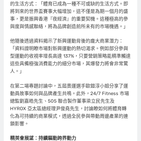
的生活方式：「體育已成為一種不可或缺的生活方式。即
將到來的世界盃賽事大幅增加，這不僅是為期一個月的盛
事，更是振興香港『夜經濟』的重要契機。這種極高的參
與度與情感聯絡，將為品牌創造前所未有的市場機遇。」
他隨後透過資料揭示了新興運動背後的龐大商業潛力：
「資料證明瞭市場對新興運動的熱切渴求。例如部分參與
型運動的收視率增長高達 137%，只要營銷策略能精準觸達
這些具備極強消費能力的細分市場，其爆發力將會非常驚
人。」
在第二場專題討論中，五屆奧運選手歐鎧淳小姐分享了運
動員故事如何與品牌產生共鳴。此外，24/7 Fitness 市場
總監劉嘉皓先生、505 聯合製作董事梁立民先生及
HYROX 亞太區總經理尹俊堯先生，討論瞭如何將體育轉
化為可持續的商業模式，透過全民參與帶動周邊產業的連
鎖影響。
精英會展望：持續驅動跨界動力