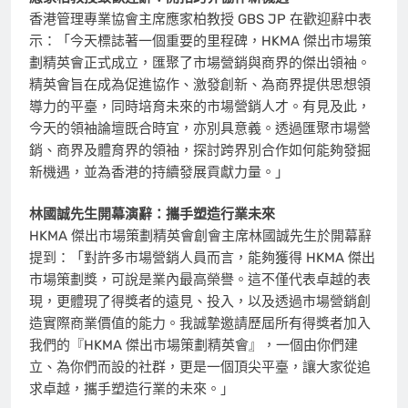
香港管理專業協會主席應家柏教授 GBS JP 在歡迎辭中表
示：「今天標誌著一個重要的里程碑，HKMA 傑出市場策
劃精英會正式成立，匯聚了市場營銷與商界的傑出領袖。
精英會旨在成為促進協作、激發創新、為商界提供思想領
導力的平臺，同時培育未來的市場營銷人才。有見及此，
今天的領袖論壇既合時宜，亦別具意義。透過匯聚市場營
銷、商界及體育界的領袖，探討跨界別合作如何能夠發掘
新機遇，並為香港的持續發展貢獻力量。」
林國誠先生開幕演辭：攜手塑造行業未來
HKMA 傑出市場策劃精英會創會主席林國誠先生於開幕辭
提到：「對許多市場營銷人員而言，能夠獲得 HKMA 傑出
市場策劃獎，可說是業內最高榮譽。這不僅代表卓越的表
現，更體現了得獎者的遠見、投入，以及透過市場營銷創
造實際商業價值的能力。我誠摯邀請歷屆所有得獎者加入
我們的『HKMA 傑出市場策劃精英會』，一個由你們建
立、為你們而設的社群，更是一個頂尖平臺，讓大家從追
求卓越，攜手塑造行業的未來。」