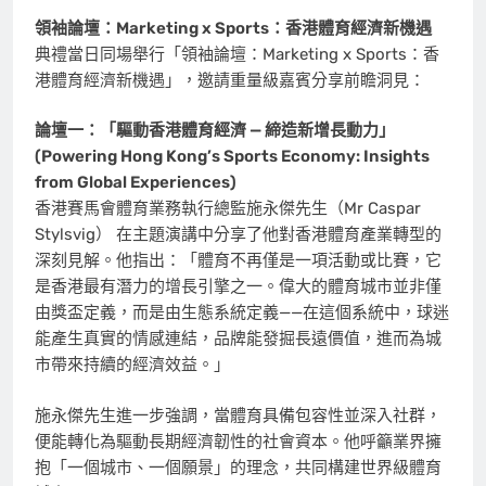
領袖論壇：
Marketing x Sports
：香港體育經濟新機遇
典禮當日同場舉行「領袖論壇：Marketing x Sports：香
港體育經濟新機遇」，邀請重量級嘉賓分享前瞻洞見：
論壇一：「驅動香港體育經濟 — 締造新增長動力」
(Powering Hong Kong’s Sports Economy: Insights
from Global Experiences)
香港賽馬會體育業務執行總監施永傑先生（Mr Caspar
Stylsvig） 在主題演講中分享了他對香港體育產業轉型的
深刻見解。他指出：「體育不再僅是一項活動或比賽，它
是香港最有潛力的增長引擎之一。偉大的體育城市並非僅
由獎盃定義，而是由生態系統定義——在這個系統中，球迷
能產生真實的情感連結，品牌能發掘長遠價值，進而為城
市帶來持續的經濟效益。」
施永傑先生進一步強調，當體育具備包容性並深入社群，
便能轉化為驅動長期經濟韌性的社會資本。他呼籲業界擁
抱「一個城市、一個願景」的理念，共同構建世界級體育