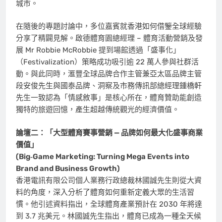
城市。
在隨後的專題討論中，多位嘉賓就香港如何借鑒全球經驗
分享了精闢見解。啟德體育園總經理 – 體育活動營銷及發
展 Mr Robbie McRobbie 提到場館透過「盛事化」
（Festivalization）策略成功吸引逾 22 萬人參與社群活
動。與此同時，滙豐全球品牌合作主管兼亞太區品牌主管
段安俊先生與國泰品牌、洞察及市務傳訊部總經理鍾橋軒
先生一致認為「情感敘事」是核心所在，體育贊助能創造
獨特的旅遊回憶，產生超越傳統觀光的經濟價值。
論壇二：「大型體育賽事營銷 — 品牌如何最大化盛事商業
價值」
(Big
‑
Game Marketing: Turning Mega Events into
Brand and Business Growth)
香港電訊有限公司個人業務行政總裁林國誠先生則從大資
料的角度，深入分析了體育如何重新定義大眾的生活習
慣。他引述資料指出，全球體育產業預計在 2030 年將達
到 3.7 兆美元。林國誠先生指出，體育已成為一種全天候