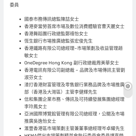
委員
國泰市務傳訊總監陳喆女士
香港麥當勞首席市場及數位消費體驗官曹天麗女士
香港舞蹈團行政總監鄭禧怡女士
恆生銀行市場推廣總監張宏俊先生
香港鐵路有限公司總經理–市場策劃及收益管理趙
敏女士
OneDegree Hong Kong 副行政總裁周美華女士
香港電訊有限公司副總裁 – 品牌及市場傳訊主管劉
淑芬女士
渣打香港財富管理及零售銀行業務品牌及市場推廣
部（香港及大灣區）主管李健輝先生
信和集團企業市務、傳訊及可持續發展集團總經理
李玲鳳女士
亞洲國際博覽館管理有限公司總經理，公關及市場
推廣吳逸怡女士
滙豐香港區市場策劃主管兼董事總經理岑卓耀先生
HKMA傑出市場策劃精英會執行委員會委員譚嘉瑩