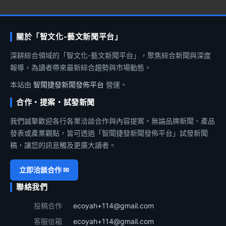
關於「智文化-藝文新聞平台」
深耕綜合領域的「智文化-藝文新聞平台」，聚焦綜合新聞與深度
報導，為讀者帶來最新綜合趨勢與市場動態。
本站由
智聞捷發新聞發佈平台
營運。
合作・提案・試發新聞
我們誠摯歡迎各行各業洽談合作與內容提案。無論品牌新聞、產品
發表或產業觀點，皆可透過「智聞捷發新聞發佈平台」試發新聞
稿，讓您的訊息觸及更廣大讀者。
立即洽談合作 ✉
聯絡我們
投稿合作
ecoyah+114@gmail.com
客服信箱
ecoyah+114@gmail.com