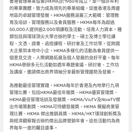
香港管理專業協會(HKMA)於1960年成立，是一個非牟利
的專業團體，致力成為領先的專業組織，促進香港及周邊
地區的卓越管理發展。HKMA服務涵蓋三大範疇：管理教
育及培訓、管理服務以及會員服務。HKMA每年為超過
50,000人提供逾2,000項課程及活動，培育人力資本，種
類包括與環球頂尖大學合辦的學士、碩士及博士學位課
程、文憑、證書、函授課程、研討會及工作坊等。從跨國
大企業到本地中小企，HKMA多樣化的活動為會員提供一
個意見交流、人際網路拓展及個人發展的良好平臺。每年
HKMA舉辦多元化活動如週年專題會議、研討會、工作坊
及講座，邀請傑出商界領袖分享最新管理趨勢及發展。
為推動最佳管理實踐，HKMA每年於香港及內地舉行九項
管理比賽，包括HKMA最佳年報獎、HKMA優質管理獎、
HKMA最佳管理培訓及發展獎、HKMA/ViuTV及NowTV傑
出市場策劃獎、HKMA可持續發展獎、HKMA 模擬商業管
理比賽、HKMA 傑出推銷員獎、HKMA/HKT環球創新獎及
與經濟觀察報合辦的傑出品牌營銷年會。這些活動均為商
界每年一度的矚目盛事。