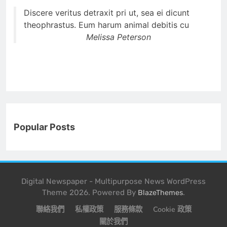
Discere veritus detraxit pri ut, sea ei dicunt
theophrastus. Eum harum animal debitis cu
Melissa Peterson
Popular Posts
Digital Newspaper - Multipurpose News WordPress
Theme 2026. Powered By
.
BlazeThemes
聯絡我們
私權政策
服務條款
Cookie 政策
關於我們