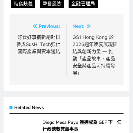
縮寫歧義
聲譽風險
金融管理局
文
Previous:
Next:
章
好食好事攜新創赴日
GS1 Hong Kong 於
參與SusHi Tech強化
2026週年晚宴展現團
導
國際產業與資本鏈結
結與創新力量 — 推
覽
動「產品故事、產品
安全與產品可持續發
展」
Related News
Diego Mesa Puyo 獲選成為 GEF 下一任
行政總裁兼董事長