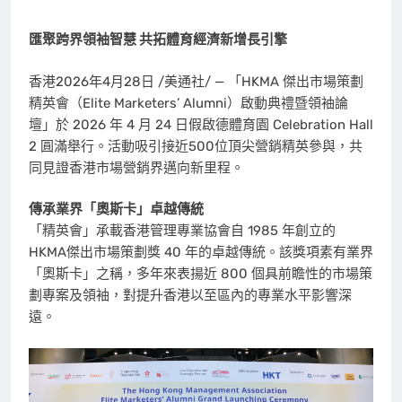
匯聚跨界領袖智慧 共拓體育經濟新增長引擎
香港
2026年4月28日
/美通社/ — 「HKMA 傑出市場策劃
精英會（Elite Marketers’ Alumni）啟動典禮暨領袖論
壇」於 2026 年 4 月 24 日假啟德體育園 Celebration Hall
2 圓滿舉行。活動吸引接近500位頂尖營銷精英參與，共
同見證香港市場營銷界邁向新里程。
傳承業界「奧斯卡」卓越傳統
「精英會」承載香港管理專業協會自 1985 年創立的
HKMA傑出市場策劃獎 40 年的卓越傳統。該獎項素有業界
「奧斯卡」之稱，多年來表揚近 800 個具前瞻性的市場策
劃專案及領袖，對提升香港以至區內的專業水平影響深
遠。