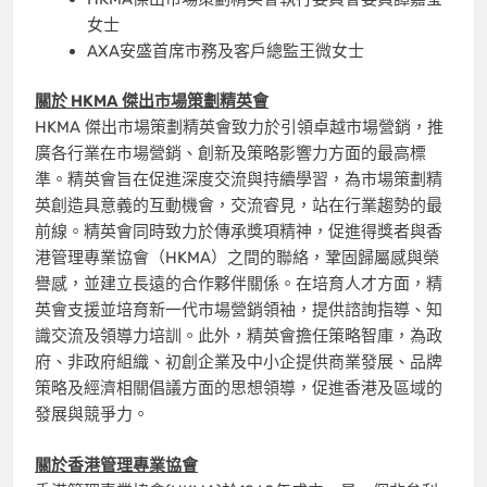
女士
AXA安盛首席市務及客戶總監王微女士
關於
HKMA
傑出市場策劃精英會
HKMA 傑出市場策劃精英會致力於引領卓越市場營銷，推
廣各行業在市場營銷、創新及策略影響力方面的最高標
準。精英會旨在促進深度交流與持續學習，為市場策劃精
英創造具意義的互動機會，交流睿見，站在行業趨勢的最
前線。精英會同時致力於傳承獎項精神，促進得獎者與香
港管理專業協會（HKMA）之間的聯絡，鞏固歸屬感與榮
譽感，並建立長遠的合作夥伴關係。在培育人才方面，精
英會支援並培育新一代市場營銷領袖，提供諮詢指導、知
識交流及領導力培訓。此外，精英會擔任策略智庫，為政
府、非政府組織、初創企業及中小企提供商業發展、品牌
策略及經濟相關倡議方面的思想領導，促進香港及區域的
發展與競爭力。
關於香港管理專業協會