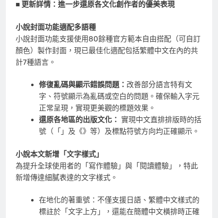
■ 更新詳情：進一步還原各文化創作者的優美表現
小說封面功能適配多語種
小說封面功能支援使用80餘種官方範本自由搭配（可自訂
顏色）製作封面，現已最佳化適配包括繁體中文在內的共
計7種語言。
修復亂碼與顯示錯誤問題：
改善部分語言特有文
字、符號顯示為亂碼或空白的問題。確保輸入字元
正常呈現，實現更美觀的標題效果。
還原各地區的出版文化：
實現中文直排排版時的括
號（「」及《》等）及標點符號方向均正確顯示。
小說本文新增「文字樣式」
為提升全球使用者的「寫作體驗」與「閱讀體驗」，特此
新增傳達細膩表達的文字樣式。
在地化的著重號：不僅支援日語、繁體中文樣式的
標註於「文字上方」，還能在簡體中文橫排時正確