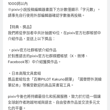
1000詞以內
※pixiv小說投稿編輯器畫面下方計數僅顯示「字元數」。
請事先自行使用外部編輯器確認字數後再投稿。
【特典、獎品】
我們將從參加者中共計抽選10位，在pixiv官方社群帳號中
介紹作品，並送上以下獎品：
・pixiv官方社群帳號介紹作品
於對應語言的pixiv官方社群媒體帳號（X、微博、
Facebook等）中介紹獲獎作品。
・日本高階文具套組
獎品套組包含「百樂PILOT Kakuno鋼筆」「國譽野外測繪
筆記本」等備受歡迎的高品質書寫工具。
pixiv今後也將持續最佳化和拓展服務，致力於打造一個讓
全球創作者跨越地域與語言、自由發表作品並交流多元文
化的平臺。