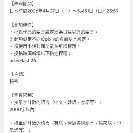
【舉辦期間】
日本時間2026年4月27日（一）～5月31日（日）23:59
【參加條件】
・小說作品的語言設定須為日語以外的語言。
※此項設定不同於pixiv的頁面語言設定。
・須使用小說封面功能並新增標題。
・投稿時須新增以下指定標籤：
pixivFlash26
【主題】
秘密
【字數限制】
・按單字計數的語言（中文、韓語、泰語等）：
2000字以內
・按單詞計數的語言（英語、歐洲各國語言、馬來語、印
尼語等）：