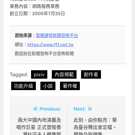
業務內容：網路服務業務
創立日期：2005年7月25日
原始來源
：
智聞捷發新聞發佈平台
網址：
https://www.111.net.tw
歡迎前往新聞發佈平台發佈新聞
Tagged:
pixiv
內容規範
創作者
功能升級
小說
著作權
文
Previous:
Next:
章
兩大中國內地演藝及
此刻，由你點亮：華
唱作巨星 正式登陸香
為曼谷釋出會定檔，
導
港杜莎夫人蠟像館
開啟全新想像