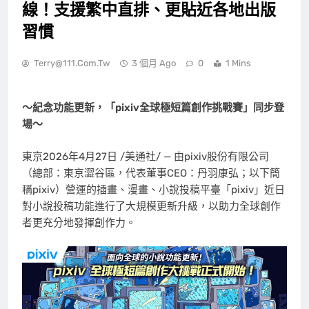
線！支援繁中直排、更貼近各地出版
習慣
Terry@111.com.tw
3 個月 Ago
0
1 Mins
～紀念功能更新，「pixiv全球極短篇創作挑戰賽」同步登
場～
東京
2026年4月27日
/美通社/ — 由pixiv股份有限公司
（總部：東京澀谷區，代表董事CEO：丹羽康弘；以下簡
稱pixiv）營運的插畫、漫畫、小說投稿平臺「pixiv」近日
對小說投稿功能進行了大規模更新升級，以助力全球創作
者更充分地發揮創作力。