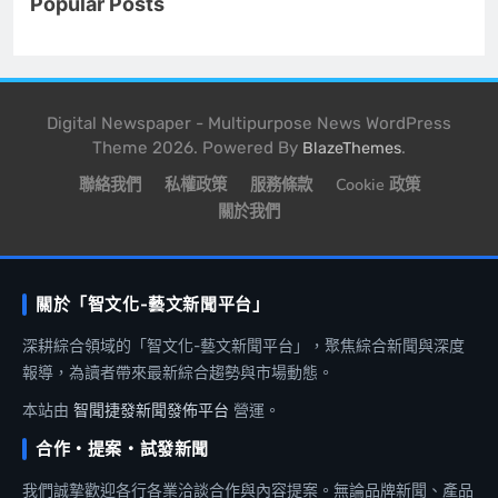
Popular Posts
Digital Newspaper - Multipurpose News WordPress
Theme 2026. Powered By
.
BlazeThemes
聯絡我們
私權政策
服務條款
Cookie 政策
關於我們
關於「智文化-藝文新聞平台」
深耕綜合領域的「智文化-藝文新聞平台」，聚焦綜合新聞與深度
報導，為讀者帶來最新綜合趨勢與市場動態。
本站由
智聞捷發新聞發佈平台
營運。
合作・提案・試發新聞
我們誠摯歡迎各行各業洽談合作與內容提案。無論品牌新聞、產品