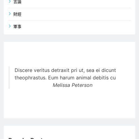
言論
財經
軍事
Discere veritus detraxit pri ut, sea ei dicunt
theophrastus. Eum harum animal debitis cu
Melissa Peterson