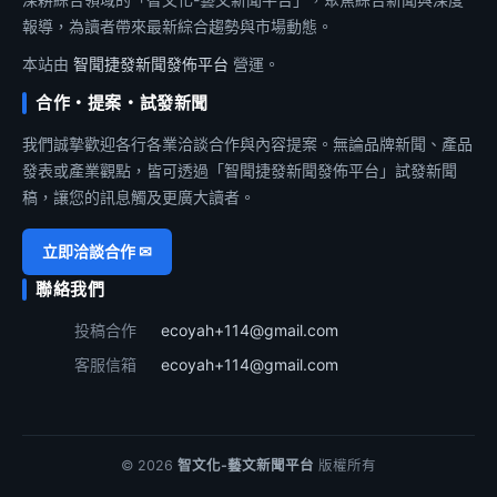
報導，為讀者帶來最新綜合趨勢與市場動態。
本站由
智聞捷發新聞發佈平台
營運。
合作・提案・試發新聞
我們誠摯歡迎各行各業洽談合作與內容提案。無論品牌新聞、產品
發表或產業觀點，皆可透過「智聞捷發新聞發佈平台」試發新聞
稿，讓您的訊息觸及更廣大讀者。
立即洽談合作 ✉
聯絡我們
投稿合作
ecoyah+114@gmail.com
客服信箱
ecoyah+114@gmail.com
© 2026
智文化-藝文新聞平台
版權所有