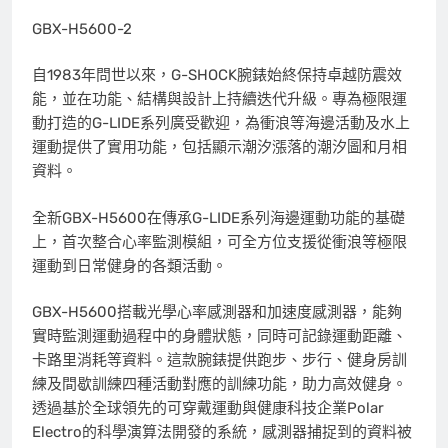
GBX-H5600-2
自1983年問世以來，G-SHOCK腕錶始終保持卓越防震效
能，並在功能、結構與設計上持續迭代升級。專為極限運
動打造的G-LIDE系列廣受歡迎，為衝浪等海邊活動及水上
運動提供了實用功能，包括顯示潮汐漲落的潮汐圖和月相
資料。
全新GBX-H5600在傳承G-LIDE系列海邊運動功能的基礎
上，首次整合心率監測模組，可全方位支援從衝浪等極限
運動到日常健身的各類活動。
GBX-H5600搭載光學心率感測器和加速度感測器，能夠
實時監測運動過程中的身體狀態，同時可記錄運動距離、
卡路里消耗等資料。這款腕錶提供跑步、步行、健身房訓
練及間歇訓練四種活動對應的訓練功能，助力高效健身。
透過基於全球領先的可穿戴運動與健康科技企業Polar
Electro的科學演算法開發的系統，感測器捕捉到的資料被