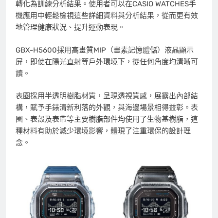
轉化為訓練分析結果。使用者可以在CASIO WATCHES手
機應用中輕鬆檢視這些詳細資料與分析結果，從而更有效
地管理健康狀況、提升運動表現。
GBX-H5600採用高畫質MIP（畫素記憶體儲）液晶顯示
屏，即使在陽光直射等戶外環境下，從任何角度均清晰可
讀。
表圈採用半透明樹脂材質，呈現透視質感，展露出內部結
構，賦予手錶清新利落的外觀，與海邊場景相得益彰。表
圈、表殼及表帶等主要樹脂部件均使用了生物基樹脂，這
種材料有助於減少環境影響，體現了注重環保的設計理
念。