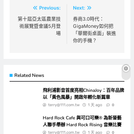
文
Previous:
Next:
章
第十屆亞太區農業技
券商3.0時代：
術展覽暨會議5月登
GigaMoney如何把
導
場
「華爾街桌面」裝進
覽
你的手機？
Related News
飛利浦影音首度亮相ChinaJoy：百年品牌
以「黃色風暴」開啟年輕化新篇章
terry@111.com.tw
1 天 ago
0
Hard Rock Cafe 與可口可樂® 為新晉藝
人聯手舉辦 Hard Rock Rising 音樂比賽
terry@111.com.tw
1 天 ago
0