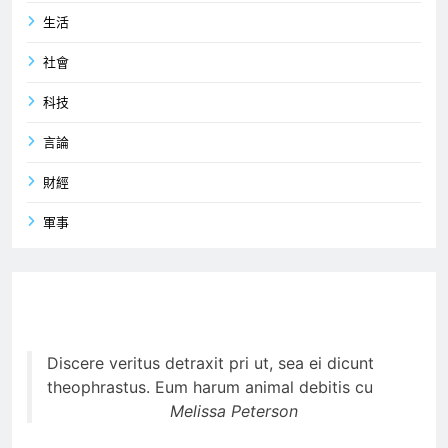
生活
社會
科技
言論
財經
軍事
Discere veritus detraxit pri ut, sea ei dicunt
theophrastus. Eum harum animal debitis cu
Melissa Peterson