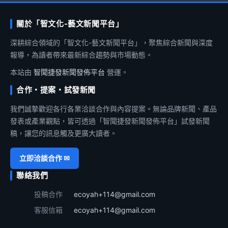
關於「智文化-藝文新聞平台」
深耕綜合領域的「智文化-藝文新聞平台」，聚焦綜合新聞與深度
報導，為讀者帶來最新綜合趨勢與市場動態。
本站由
智聞捷發新聞發佈平台
營運。
合作・提案・試發新聞
我們誠摯歡迎各行各業洽談合作與內容提案。無論品牌新聞、產品
發表或產業觀點，皆可透過「智聞捷發新聞發佈平台」試發新聞
稿，讓您的訊息觸及更廣大讀者。
立即洽談合作 ✉
聯絡我們
投稿合作
ecoyah+114@gmail.com
客服信箱
ecoyah+114@gmail.com