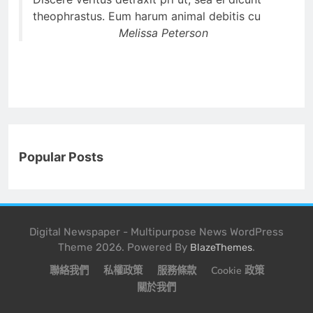
theophrastus. Eum harum animal debitis cu
Melissa Peterson
Popular Posts
Digital Newspaper - Multipurpose News WordPress
Theme 2026. Powered By
.
BlazeThemes
聯絡我們
私權政策
服務條款
Cookie 政策
關於我們