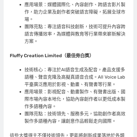
應用場景：媒體國際化、內容創作、跨語言影片製
作，助力企業及創作者突破語言障礙，拓展全球市
場。
團隊亮點：專注語音科技創新，技術可提升內容跨
語言傳播效率，為媒體與教育等行業帶來嶄新解決
方案。
Fluffy Creation Limited
（最佳旁白獎）
技術核心：專注於AI語音生成及配音，產品支援多
語種、聲音克隆及高擬真語音合成。All Voice Lab
平臺廣泛應用於影視、動畫、有聲書等行業。
應用場景：影視配音、動畫製作、有聲書出版、國
際市場內容本地化，協助內容創作者以更低成本製
作多語種內容。
團隊亮點：技術領先、服務多元，協助創作者高效
製作多語種內容，讓創意作品輕鬆走向國際。
這些大獎得主不僅技術領先，更能將創新成果落地於各類