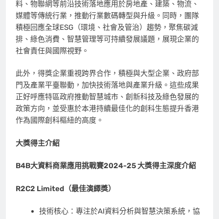
料、物聯網等前沿技術落地應用於房地產、建築、物流、
媒體等傳統行業，推動行業數碼轉型與升級。同時，團隊
積極回應全球ESG（環境、社會及管治）趨勢，聚焦碳減
排、綠色消費、智慧管理等可持續發展議題，展現企業的
社會責任與國際視野。
此外，得獎企業重視跨界合作，積極與大型企業、政府部
門及產業平臺聯動，加快技術落地與產業升級。這些成果
正好呼應特區政府推動智慧城市、創新科技及綠色發展的
政策方向，並受惠於本港持續最佳化的創科生態提升香港
作為國際創科樞紐的高度。
大獎得主介紹
B4B
大資料商業應用挑戰賽
2024-25
大獎得主深度介紹
R2C2 Limited
（最佳演繹獎）
技術核心：專注於AI資料分析與智慧決策系統，協