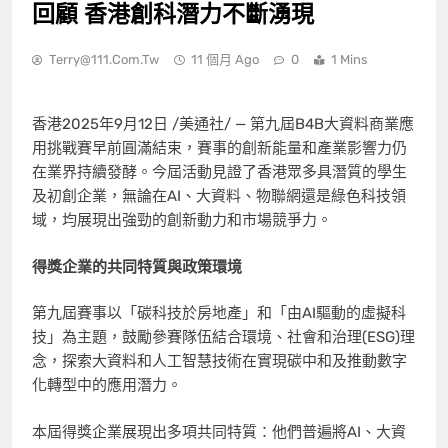
回顧 香港創科潛力不斷湧現
Terry@111.com.tw
11 個月 Ago
0
1 Mins
香港
2025年9月12日
/美通社/ —
第九屆
B4B大資料商業應
用挑戰賽早前圓滿結束，賽事的創新能量和產業影響力仍
在業界持續發酵。今屆活動見證了香港眾多具潛質的學生
及初創企業，無論在AI、大資料、物聯網還是綠色科技領
域，均展現出強勁的創新動力和市場競爭力。
得獎企業的共同特質與政策環境
第九屆賽事以「碳科技於房地產」和「由AI驅動的虛擬科
技」為主題，鼓勵參賽隊伍結合環境、社會和治理(ESG)理
念，探索大資料和人工智慧技術在實現碳中和及推動數字
化轉型中的應用潛力。
本屆得獎企業展現出多項共同特質：他們普遍將AI、大資