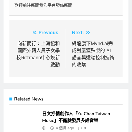
歡迎前往新聞發佈平台發佈新聞
文
Previous:
Next:
章
向新而行：上海協和
網龍旗下Mynd.ai完
國際外籍人員子女學
成對屢獲殊榮的 AI
導
校Rittmann中心煥新
語音與遠端控制技術
覽
啟動
的收購
Related News
日文抒情創作人「Yu Chan Taiwan
Music」不露臉發展多語音樂
4 個月 ago
0