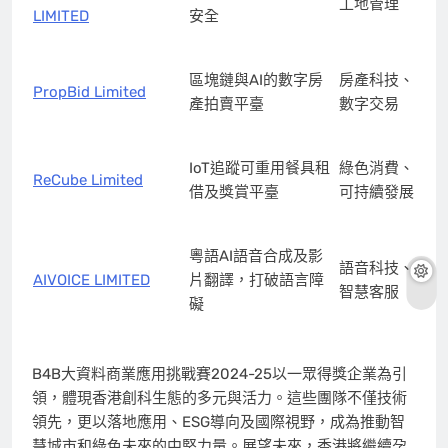
工地管理
LIMITED
安全
區塊鏈與AI的數字房
房產科技、
PropBid Limited
產拍賣平臺
數字交易
IoT追蹤可重用餐具租
綠色消費、
ReCube Limited
借及獎賞平臺
可持續發展
粵語AI語音合成及影
語音科技、
AIVOICE LIMITED
片翻譯，打破語言障
智慧客服
礙
B4B大資料商業應用挑戰賽2024-25以一眾得獎企業為引
領，體現香港創科生態的多元與活力。這些團隊不僅技術
領先，更以落地應用、ESG導向及國際視野，成為推動智
慧城市和綠色未來的中堅力量。展望未來，香港將繼續孕