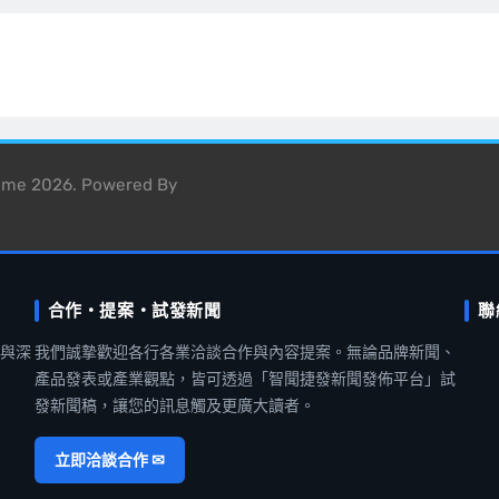
heme 2026. Powered By
合作・提案・試發新聞
聯
聞與深
我們誠摯歡迎各行各業洽談合作與內容提案。無論品牌新聞、
產品發表或產業觀點，皆可透過「智聞捷發新聞發佈平台」試
發新聞稿，讓您的訊息觸及更廣大讀者。
立即洽談合作 ✉