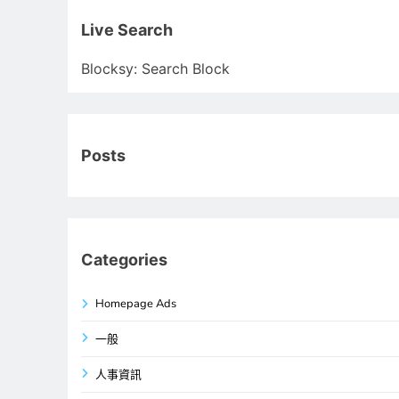
關
鍵
Live Search
字:
Blocksy: Search Block
Posts
Categories
Homepage Ads
一般
人事資訊