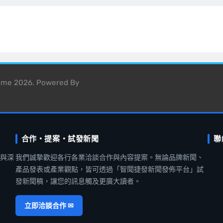
heme 2026. Powered By
合作・提案・試發新聞
聯
聞與深
我們誠摯歡迎各行各業洽談合作與內容提案。無論品牌新聞、
產品發表或產業觀點，皆可透過「智聞捷發新聞發佈平台」試
發新聞稿，讓您的訊息觸及更廣大讀者。
立即洽談合作 ✉