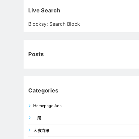
關
鍵
Live Search
字:
Blocksy: Search Block
Posts
Categories
Homepage Ads
一般
人事資訊