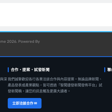
heme 2026. Powered By
合作・提案・試發新聞
聯
聞與深
我們誠摯歡迎各行各業洽談合作與內容提案。無論品牌新聞、
產品發表或產業觀點，皆可透過「智聞捷發新聞發佈平台」試
發新聞稿，讓您的訊息觸及更廣大讀者。
立即洽談合作 ✉