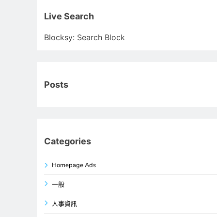
關
鍵
Live Search
字:
Blocksy: Search Block
Posts
Categories
Homepage Ads
一般
人事資訊