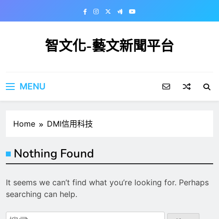
Skip
to
content
智文化-藝文新聞平台
MENU
Home
DMI信用科技
Nothing Found
It seems we can’t find what you’re looking for. Perhaps
searching can help.
搜