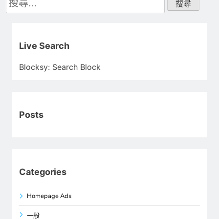
尋
關
鍵
字:
Live Search
Blocksy: Search Block
Posts
Categories
Homepage Ads
一般