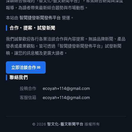
深耕綜合領域的「智文化-藝文新聞平台」，聚焦綜合新聞與深度
報導，為讀者帶來最新綜合趨勢與市場動態。
本站由
智聞捷發新聞發佈平台
營運。
合作・提案・試發新聞
我們誠摯歡迎各行各業洽談合作與內容提案。無論品牌新聞、產品
發表或產業觀點，皆可透過「智聞捷發新聞發佈平台」試發新聞
稿，讓您的訊息觸及更廣大讀者。
立即洽談合作 ✉
聯絡我們
投稿合作
ecoyah+114@gmail.com
客服信箱
ecoyah+114@gmail.com
© 2026
智文化-藝文新聞平台
版權所有