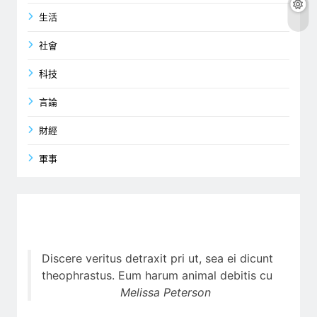
生活
社會
科技
言論
財經
軍事
Discere veritus detraxit pri ut, sea ei dicunt
theophrastus. Eum harum animal debitis cu
Melissa Peterson