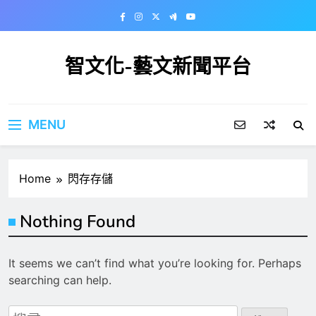
Skip
to
content
智文化-藝文新聞平台
MENU
Home
閃存存儲
Nothing Found
It seems we can’t find what you’re looking for. Perhaps
searching can help.
搜