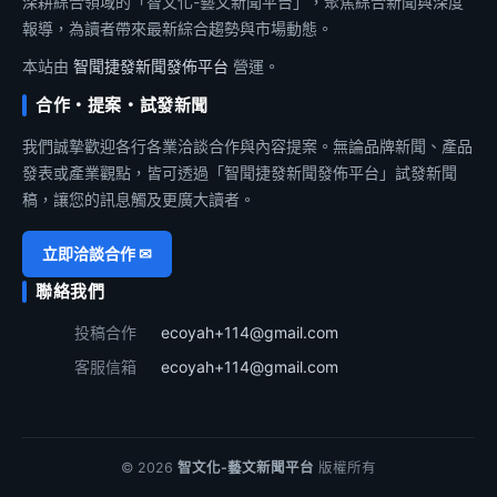
深耕綜合領域的「智文化-藝文新聞平台」，聚焦綜合新聞與深度
報導，為讀者帶來最新綜合趨勢與市場動態。
本站由
智聞捷發新聞發佈平台
營運。
合作・提案・試發新聞
我們誠摯歡迎各行各業洽談合作與內容提案。無論品牌新聞、產品
發表或產業觀點，皆可透過「智聞捷發新聞發佈平台」試發新聞
稿，讓您的訊息觸及更廣大讀者。
立即洽談合作 ✉
聯絡我們
投稿合作
ecoyah+114@gmail.com
客服信箱
ecoyah+114@gmail.com
© 2026
智文化-藝文新聞平台
版權所有