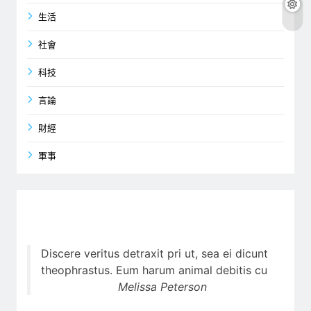
生活
社會
科技
言論
財經
軍事
Discere veritus detraxit pri ut, sea ei dicunt
theophrastus. Eum harum animal debitis cu
Melissa Peterson