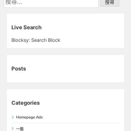
尋
關
鍵
字:
Live Search
Blocksy: Search Block
Posts
Categories
Homepage Ads
一般