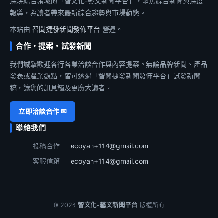
深耕綜合領域的「智文化-藝文新聞平台」，聚焦綜合新聞與深度
報導，為讀者帶來最新綜合趨勢與市場動態。
本站由
智聞捷發新聞發佈平台
營運。
合作・提案・試發新聞
我們誠摯歡迎各行各業洽談合作與內容提案。無論品牌新聞、產品
發表或產業觀點，皆可透過「智聞捷發新聞發佈平台」試發新聞
稿，讓您的訊息觸及更廣大讀者。
立即洽談合作 ✉
聯絡我們
投稿合作
ecoyah+114@gmail.com
客服信箱
ecoyah+114@gmail.com
© 2026
智文化-藝文新聞平台
版權所有