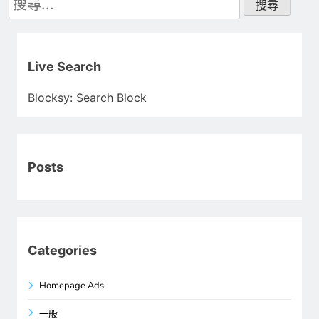
尋
關
鍵
字:
Live Search
Blocksy: Search Block
Posts
Categories
Homepage Ads
一般