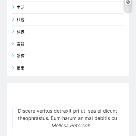
生活
社會
科技
言論
財經
軍事
Discere veritus detraxit pri ut, sea ei dicunt
theophrastus. Eum harum animal debitis cu
Melissa Peterson