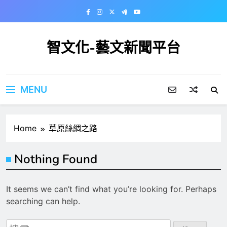
Skip
to
content
智文化-藝文新聞平台
MENU
Home
草原絲綢之路
Nothing Found
It seems we can’t find what you’re looking for. Perhaps
searching can help.
搜