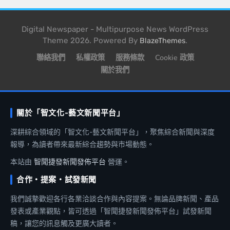
Digital Newspaper - Multipurpose News WordPress
Theme 2026. Powered By
.
BlazeThemes
聯絡我們
私權政策
服務條款
Cookie 政策
關於我們
關於「智文化-藝文新聞平台」
深耕綜合領域的「智文化-藝文新聞平台」，聚焦綜合新聞與深度
報導，為讀者帶來最新綜合趨勢與市場動態。
本站由
智聞捷發新聞發佈平台
營運。
合作・提案・試發新聞
我們誠摯歡迎各行各業洽談合作與內容提案。無論品牌新聞、產品
發表或產業觀點，皆可透過「智聞捷發新聞發佈平台」試發新聞
稿，讓您的訊息觸及更廣大讀者。