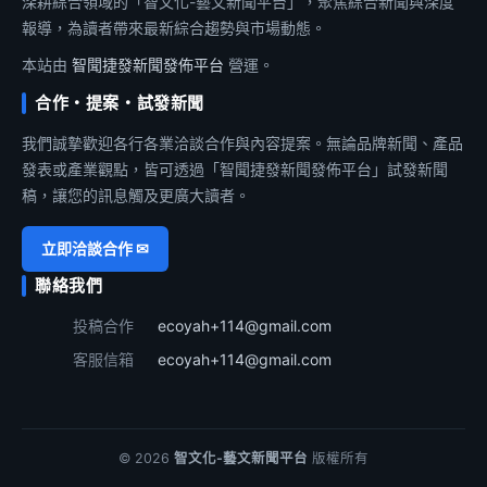
深耕綜合領域的「智文化-藝文新聞平台」，聚焦綜合新聞與深度
報導，為讀者帶來最新綜合趨勢與市場動態。
本站由
智聞捷發新聞發佈平台
營運。
合作・提案・試發新聞
我們誠摯歡迎各行各業洽談合作與內容提案。無論品牌新聞、產品
發表或產業觀點，皆可透過「智聞捷發新聞發佈平台」試發新聞
稿，讓您的訊息觸及更廣大讀者。
立即洽談合作 ✉
聯絡我們
投稿合作
ecoyah+114@gmail.com
客服信箱
ecoyah+114@gmail.com
© 2026
智文化-藝文新聞平台
版權所有