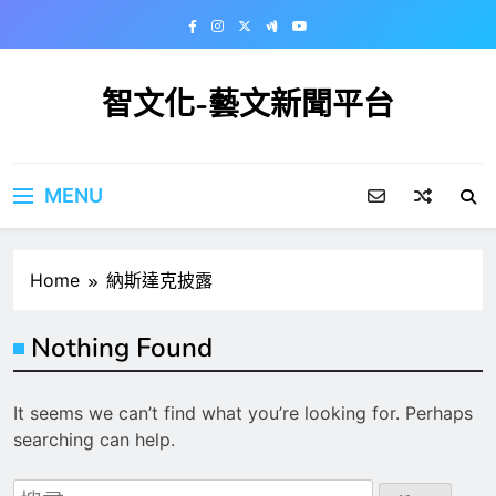
Skip
to
content
智文化-藝文新聞平台
MENU
Home
納斯達克披露
Nothing Found
It seems we can’t find what you’re looking for. Perhaps
searching can help.
搜