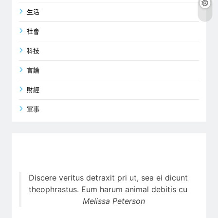
生活
社會
科技
言論
財經
軍事
Discere veritus detraxit pri ut, sea ei dicunt
theophrastus. Eum harum animal debitis cu
Melissa Peterson