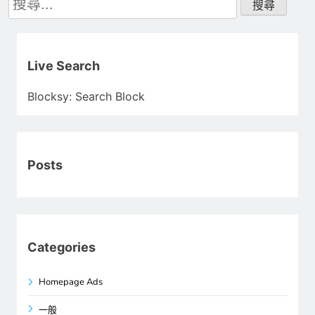
尋
關
鍵
字:
Live Search
Blocksy: Search Block
Posts
Categories
Homepage Ads
一般