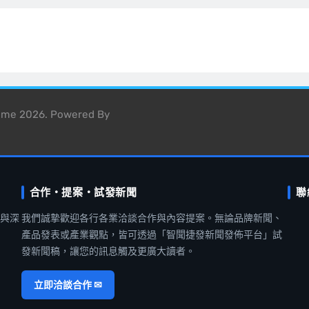
heme 2026. Powered By
合作・提案・試發新聞
聯
聞與深
我們誠摯歡迎各行各業洽談合作與內容提案。無論品牌新聞、
產品發表或產業觀點，皆可透過「智聞捷發新聞發佈平台」試
發新聞稿，讓您的訊息觸及更廣大讀者。
立即洽談合作 ✉