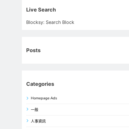
關
鍵
Live Search
字:
Blocksy: Search Block
Posts
Categories
Homepage Ads
一般
人事資訊