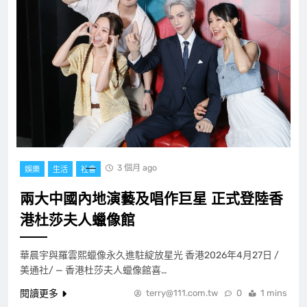
3 個月 ago
娛樂
生活
社會
兩大中國內地演藝及唱作巨星 正式登陸香
港杜莎夫人蠟像館
華晨宇與羅雲熙蠟像永久進駐綻放星光 香港2026年4月27日 /
美通社/ — 香港杜莎夫人蠟像館喜…
閱讀更多
terry@111.com.tw
0
1 mins