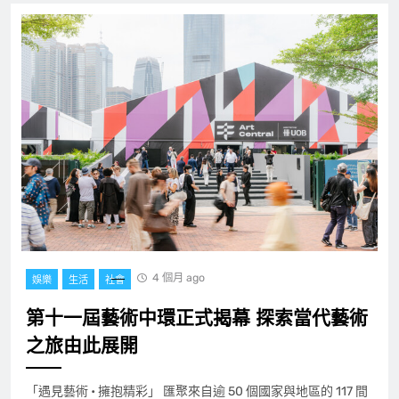
4 個月 ago
娛樂
生活
社會
第十一屆藝術中環正式揭幕 探索當代藝術
之旅由此展開
「遇見藝術 • 擁抱精彩」 匯聚來自逾 50 個國家與地區的 117 間