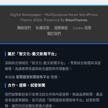
Digital Newspaper - Multipurpose News WordPress
Theme 2026. Powered By
.
BlazeThemes
聯絡我們
私權政策
服務條款
Cookie 政策
關於我們
關於「智文化-藝文新聞平台」
深耕綜合領域的「智文化-藝文新聞平台」，聚焦綜合新聞與深度
報導，為讀者帶來最新綜合趨勢與市場動態。
本站由
智聞捷發新聞發佈平台
營運。
合作・提案・試發新聞
我們誠摯歡迎各行各業洽談合作與內容提案。無論品牌新聞、產品
發表或產業觀點，皆可透過「智聞捷發新聞發佈平台」試發新聞
稿，讓您的訊息觸及更廣大讀者。