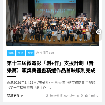
4 個月 ago
娛樂
生活
社會
第十三屆微電影「創+作」支援計劃（音
樂篇）頒獎典禮暨精選作品首映順利完成
香港2026年3月25日 /美通社/ — 由 香港互動市務商會 主辦的
《第十三屆微電影「創＋作」…
閱讀更多
terry@111.com.tw
0
1 mins