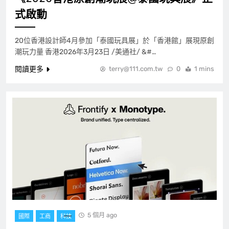
式啟動
20位香港設計師4月參加「泰國玩具展」於「香港館」展現原創
潮玩力量 香港2026年3月23日 /美通社/ &#…
閱讀更多
terry@111.com.tw
0
1 mins
5 個月 ago
國際
工商
科技