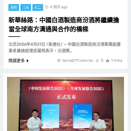
4 個月 ago
國際
工商
財經
新華絲路：中國白酒製造商汾酒將繼續擔
當全球南方溝通與合作的橋樑
北京2026年4月21日 /美通社/ — 中國白酒製造商汾酒集團副董
事長兼總經理武躍飛表示，汾酒集…
閱讀更多
terry@111.com.tw
0
1 mins