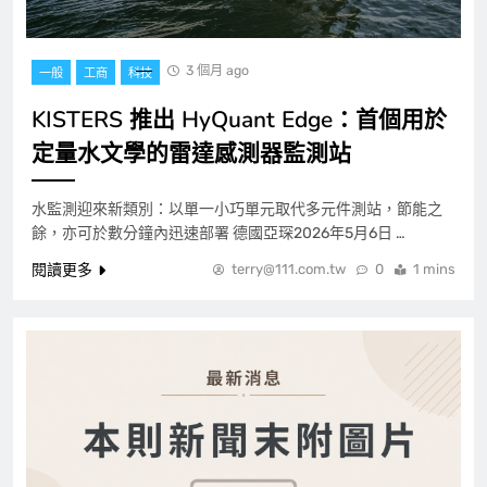
3 個月 ago
一般
工商
科技
KISTERS 推出 HyQuant Edge：首個用於
定量水文學的雷達感測器監測站
水監測迎來新類別：以單一小巧單元取代多元件測站，節能之
餘，亦可於數分鐘內迅速部署 德國亞琛2026年5月6日 …
閱讀更多
terry@111.com.tw
0
1 mins