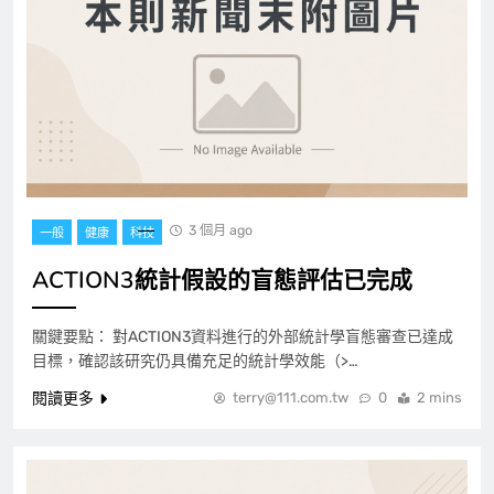
3 個月 ago
一般
健康
科技
ACTION3統計假設的盲態評估已完成
關鍵要點： 對ACTION3資料進行的外部統計學盲態審查已達成
目標，確認該研究仍具備充足的統計學效能（>…
閱讀更多
terry@111.com.tw
0
2 mins