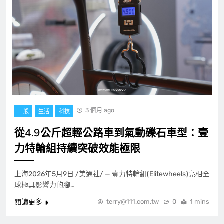
3 個月 ago
一般
生活
科技
從4.9公斤超輕公路車到氣動礫石車型：壹
力特輪組持續突破效能極限
上海2026年5月9日 /美通社/ — 壹力特輪組(Elitewheels)亮相全
球極具影響力的腳…
閱讀更多
terry@111.com.tw
0
1 mins