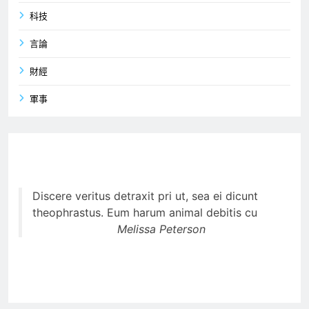
科技
言論
財經
軍事
Discere veritus detraxit pri ut, sea ei dicunt
theophrastus. Eum harum animal debitis cu
Melissa Peterson