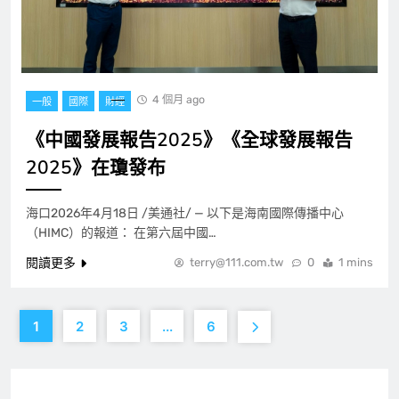
4 個月 ago
一般
國際
財經
《中國發展報告2025》《全球發展報告
2025》在瓊發布
海口2026年4月18日 /美通社/ — 以下是海南國際傳播中心
（HIMC）的報道： 在第六屆中國…
閱讀更多
terry@111.com.tw
0
1 mins
1
2
3
...
6