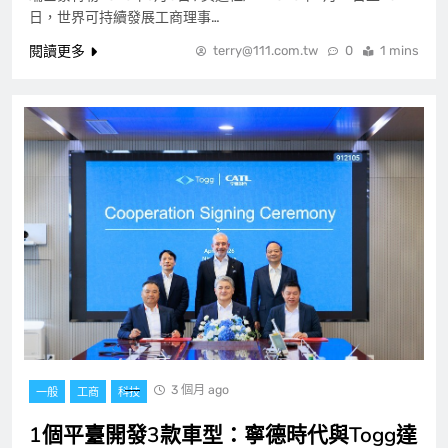
日，世界可持續發展工商理事…
閱讀更多
terry@111.com.tw
0
1 mins
3 個月 ago
一般
工商
科技
1個平臺開發3款車型：寧德時代與Togg達