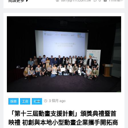
閱讀更多
terry@111.com.tw
0
1 mins
3 個月 ago
娛樂
工商
社會
「第十三屆動畫支援計劃」頒獎典禮暨首
映禮 初創與本地小型動畫企業攜手開拓商