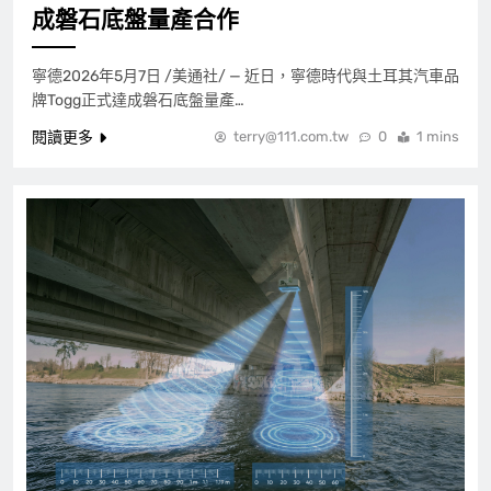
成磐石底盤量產合作
寧德2026年5月7日 /美通社/ — 近日，寧德時代與土耳其汽車品
牌Togg正式達成磐石底盤量產…
閱讀更多
terry@111.com.tw
0
1 mins