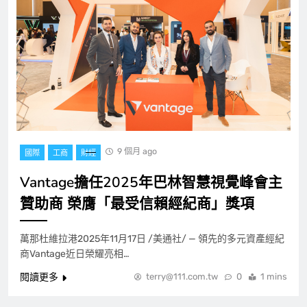
9 個月 ago
國際
工商
財經
Vantage擔任2025年巴林智慧視覺峰會主
贊助商 榮膺「最受信賴經紀商」獎項
萬那杜維拉港2025年11月17日 /美通社/ — 領先的多元資產經紀
商Vantage近日榮耀亮相…
閱讀更多
terry@111.com.tw
0
1 mins