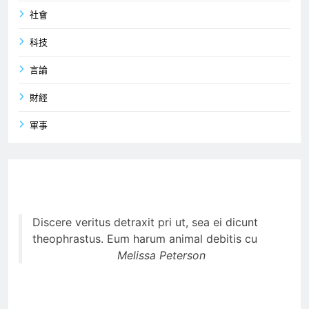
社會
科技
言論
財經
軍事
Discere veritus detraxit pri ut, sea ei dicunt
theophrastus. Eum harum animal debitis cu
Melissa Peterson