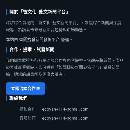
關於「智文化-藝文新聞平台」
深耕綜合領域的「智文化-藝文新聞平台」，聚焦綜合新聞與深度
報導，為讀者帶來最新綜合趨勢與市場動態。
本站由
智聞捷發新聞發佈平台
營運。
合作・提案・試發新聞
我們誠摯歡迎各行各業洽談合作與內容提案。無論品牌新聞、產品
發表或產業觀點，皆可透過「智聞捷發新聞發佈平台」試發新聞
稿，讓您的訊息觸及更廣大讀者。
立即洽談合作 ✉
聯絡我們
投稿合作
ecoyah+114@gmail.com
客服信箱
ecoyah+114@gmail.com