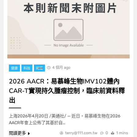
4 個月 ago
健康
科技
財經
2026 AACR：易慕峰生物IMV102體內
CAR-T實現持久腫瘤控制，臨床前資料釋
出
上海2026年4月20日 /美通社/ — 近日，易慕峰生物在2026
AACR年會上公佈了其基於自…
閱讀更多
terry@111.com.tw
0
1 mins