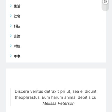
生活
社會
科技
言論
財經
軍事
Discere veritus detraxit pri ut, sea ei dicunt
theophrastus. Eum harum animal debitis cu
Melissa Peterson