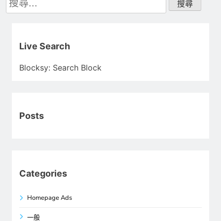
尋
關
鍵
字:
Live Search
Blocksy: Search Block
Posts
Categories
Homepage Ads
一般