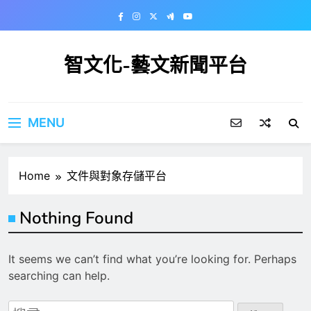
Skip
to
content
智文化-藝文新聞平台
MENU
Home
文件與對象存儲平台
Nothing Found
It seems we can’t find what you’re looking for. Perhaps
searching can help.
搜