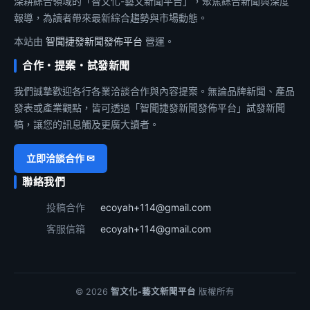
深耕綜合領域的「智文化-藝文新聞平台」，聚焦綜合新聞與深度
報導，為讀者帶來最新綜合趨勢與市場動態。
本站由
智聞捷發新聞發佈平台
營運。
合作・提案・試發新聞
我們誠摯歡迎各行各業洽談合作與內容提案。無論品牌新聞、產品
發表或產業觀點，皆可透過「智聞捷發新聞發佈平台」試發新聞
稿，讓您的訊息觸及更廣大讀者。
立即洽談合作 ✉
聯絡我們
投稿合作
ecoyah+114@gmail.com
客服信箱
ecoyah+114@gmail.com
© 2026
智文化-藝文新聞平台
版權所有