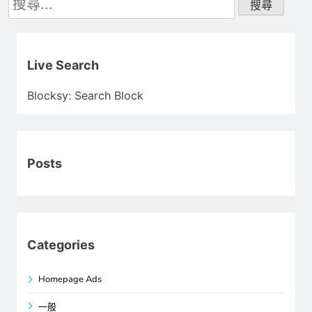
尋
關
鍵
字:
Live Search
Blocksy: Search Block
Posts
Categories
Homepage Ads
一般