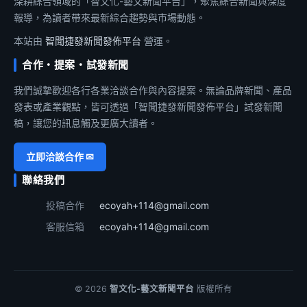
深耕綜合領域的「智文化-藝文新聞平台」，聚焦綜合新聞與深度
報導，為讀者帶來最新綜合趨勢與市場動態。
本站由
智聞捷發新聞發佈平台
營運。
合作・提案・試發新聞
我們誠摯歡迎各行各業洽談合作與內容提案。無論品牌新聞、產品
發表或產業觀點，皆可透過「智聞捷發新聞發佈平台」試發新聞
稿，讓您的訊息觸及更廣大讀者。
立即洽談合作 ✉
聯絡我們
投稿合作
ecoyah+114@gmail.com
客服信箱
ecoyah+114@gmail.com
© 2026
智文化-藝文新聞平台
版權所有