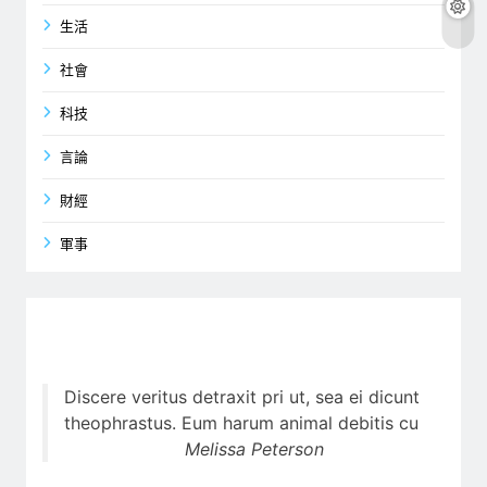
生活
社會
科技
言論
財經
軍事
Discere veritus detraxit pri ut, sea ei dicunt
theophrastus. Eum harum animal debitis cu
Melissa Peterson