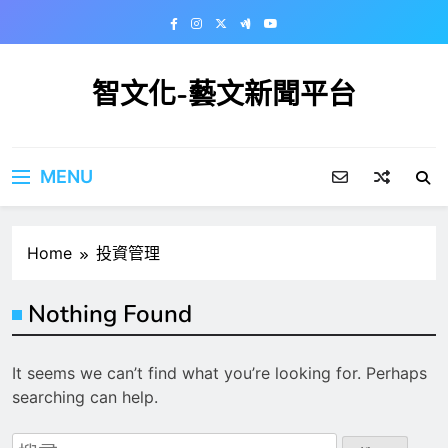
Skip
to
content
智文化-藝文新聞平台
MENU
Home
投資管理
Nothing Found
It seems we can’t find what you’re looking for. Perhaps
searching can help.
搜