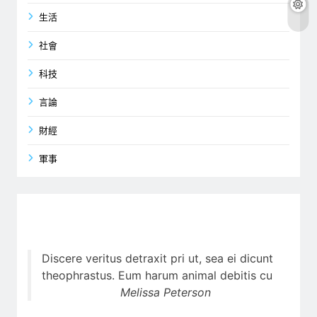
生活
社會
科技
言論
財經
軍事
Discere veritus detraxit pri ut, sea ei dicunt
theophrastus. Eum harum animal debitis cu
Melissa Peterson