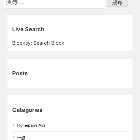
尋
關
鍵
字:
Live Search
Blocksy: Search Block
Posts
Categories
Homepage Ads
一般