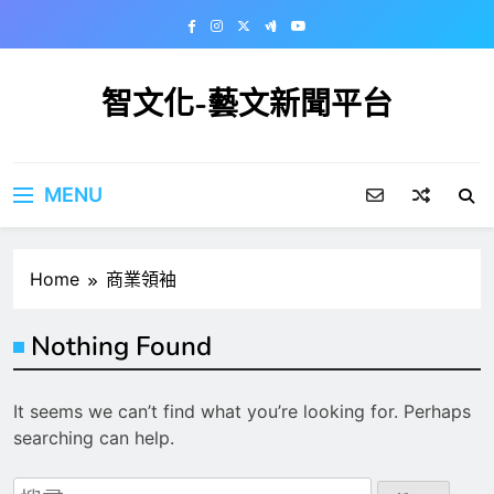
Skip
to
content
智文化-藝文新聞平台
MENU
Home
商業領袖
Nothing Found
It seems we can’t find what you’re looking for. Perhaps
searching can help.
搜