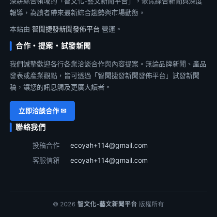
深耕綜合領域的「智文化-藝文新聞平台」，聚焦綜合新聞與深度
報導，為讀者帶來最新綜合趨勢與市場動態。
本站由
智聞捷發新聞發佈平台
營運。
合作・提案・試發新聞
我們誠摯歡迎各行各業洽談合作與內容提案。無論品牌新聞、產品
發表或產業觀點，皆可透過「智聞捷發新聞發佈平台」試發新聞
稿，讓您的訊息觸及更廣大讀者。
立即洽談合作 ✉
聯絡我們
投稿合作
ecoyah+114@gmail.com
客服信箱
ecoyah+114@gmail.com
© 2026
智文化-藝文新聞平台
版權所有