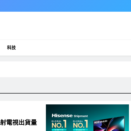
科技
鐳射電視出貨量