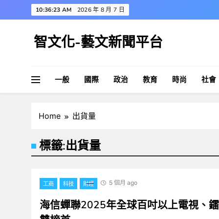
Skip
10:36:23 AM
2026 年 8 月 7 日
to
content
智文化-藝文新聞平台
一般
國際
政治
教育
時尚
社會
Home
出貨量
標籤:
出貨量
5 個月 ago
工商
科技
財經
海信蟬聯2025年全球百吋以上電視、