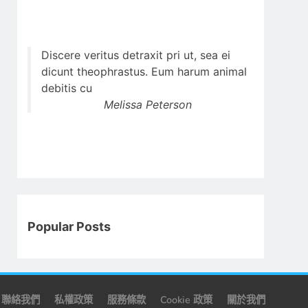
Discere veritus detraxit pri ut, sea ei
dicunt theophrastus. Eum harum animal
debitis cu
Melissa Peterson
Popular Posts
聯絡我們
私權政策
服務條款
Cookie 政策
關於我們