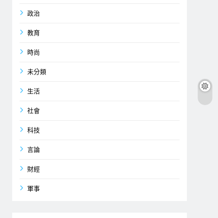
政治
教育
時尚
未分類
生活
社會
科技
言論
財經
軍事